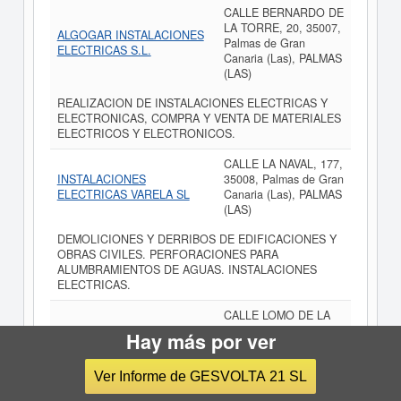
CALLE BERNARDO DE
LA TORRE, 20, 35007,
ALGOGAR INSTALACIONES
Palmas de Gran
ELECTRICAS S.L.
Canaria (Las), PALMAS
(LAS)
REALIZACION DE INSTALACIONES ELECTRICAS Y
ELECTRONICAS, COMPRA Y VENTA DE MATERIALES
ELECTRICOS Y ELECTRONICOS.
CALLE LA NAVAL, 177,
INSTALACIONES
35008, Palmas de Gran
ELECTRICAS VARELA SL
Canaria (Las), PALMAS
(LAS)
DEMOLICIONES Y DERRIBOS DE EDIFICACIONES Y
OBRAS CIVILES. PERFORACIONES PARA
ALUMBRAMIENTOS DE AGUAS. INSTALACIONES
ELECTRICAS.
CALLE LOMO DE LA
IS ELECTRICIDAD
BARRERA, 73, 35018,
Hay más por ver
INSTALACIONES Y
Palmas de Gran
SERVICIOS ELECTRICOS SL
Canaria (Las), PALMAS
Ver Informe de GESVOLTA 21 SL
(LAS)