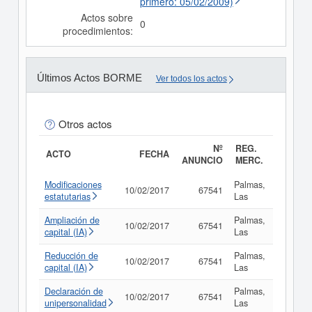
primero: 05/02/2009)
Actos sobre
0
procedimientos:
Últimos Actos BORME
Ver todos los actos
Otros actos
Nº
REG.
ACTO
FECHA
ANUNCIO
MERC.
Modificaciones
Palmas,
10/02/2017
67541
Consul
estatutarias
Las
Ampliación de
Palmas,
10/02/2017
67541
Consul
capital (IA)
Las
Reducción de
Palmas,
10/02/2017
67541
Consul
capital (IA)
Las
Declaración de
Palmas,
10/02/2017
67541
Consul
unipersonalidad
Las