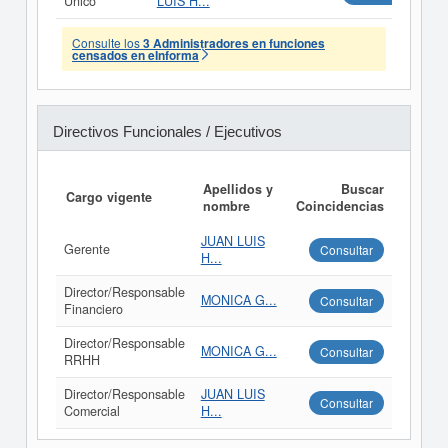
Único
LUIS H...
Consulte los
3 Administradores en funciones
censados en eInforma
Directivos Funcionales / Ejecutivos
Apellidos y
Buscar
Cargo vigente
nombre
Coincidencias
JUAN LUIS
Gerente
Consultar
H...
Director/Responsable
MONICA G...
Consultar
Financiero
Director/Responsable
MONICA G...
Consultar
RRHH
Director/Responsable
JUAN LUIS
Consultar
Comercial
H...