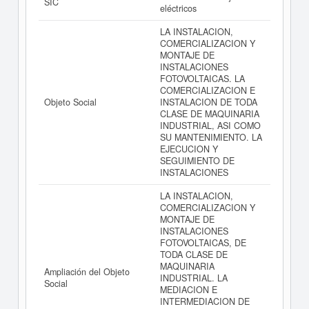
resultados de sus años de actividad, así como los
SIC
eléctricos
balances y cuentas de resultados disponibles.
LA INSTALACION,
La última actualización del informe de empresa se ha
COMERCIALIZACION Y
realizado el 25/07/2026.
MONTAJE DE
INSTALACIONES
FOTOVOLTAICAS. LA
COMERCIALIZACION E
Objeto Social
INSTALACION DE TODA
CLASE DE MAQUINARIA
INDUSTRIAL, ASI COMO
SU MANTENIMIENTO. LA
EJECUCION Y
SEGUIMIENTO DE
INSTALACIONES
LA INSTALACION,
COMERCIALIZACION Y
MONTAJE DE
INSTALACIONES
FOTOVOLTAICAS, DE
TODA CLASE DE
MAQUINARIA
Ampliación del Objeto
INDUSTRIAL. LA
Social
MEDIACION E
INTERMEDIACION DE