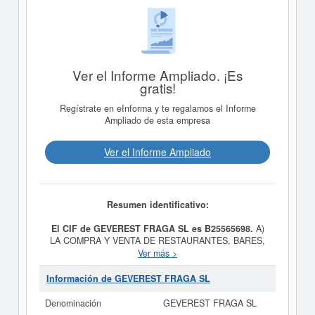
Ver el Informe Ampliado. ¡Es
gratis!
Regístrate en eInforma y te regalamos el Informe
Ampliado de esta empresa
Ver el Informe Ampliado
Resumen identificativo:
El CIF de GEVEREST FRAGA SL es B25565698.
A)
LA COMPRA Y VENTA DE RESTAURANTES, BARES,
CAFETERIAS, CAFES, SALONES DE TE, TABERNAS,
Ver más >
CHOCOLATERIAS, HELADERIAS, HORCHATERIAS Y
CUALQUIER OTRO LOCAL RELACIONADO CON LA
Información de GEVEREST FRAGA SL
HOSTELERIA. B) EXPLOTACION, ADMINISTRACION,
GESTI es el propósito final de la empresa
GEVEREST
Denominación
GEVEREST FRAGA SL
FRAGA SL
, dada de alta el día 26/11/2004. Su CNAE