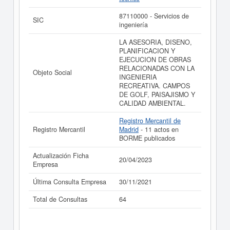
de sus años de actividad, así como los balances y
cuentas de resultados disponibles.
87110000 - Servicios de
SIC
ingeniería
La última actualización del informe de empresa se ha
realizado el 20/04/2023.
LA ASESORIA, DISENO,
PLANIFICACION Y
EJECUCION DE OBRAS
RELACIONADAS CON LA
Objeto Social
INGENIERIA
RECREATIVA. CAMPOS
DE GOLF, PAISAJISMO Y
CALIDAD AMBIENTAL.
Registro Mercantil de
Registro Mercantil
Madrid
- 11 actos en
BORME publicados
Actualización Ficha
20/04/2023
Empresa
Última Consulta Empresa
30/11/2021
Total de Consultas
64