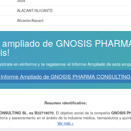
3004
ALACANT/ALICANTE
Alicante/Alacant
rme ampliado de GNOSIS PHAR
is!
ístrate en eInforma y te regalamos el Informe Ampliado de esta emp
 Informe Ampliado de GNOSIS PHARMA CONSULTING
Resumen identificativo:
ONSULTING SL. es B22716070.
El objetivo social de la compañia
GNOSIS P
ltoría y asesoramiento en el ámbito de la industria médica, farmacéutica y quími
n de servicios de asesoría y consultoría médica general y especializada, así com
Ver más >
 clase CNAE a la que pertenece es 7020 - Otras actividades de consultoría de 