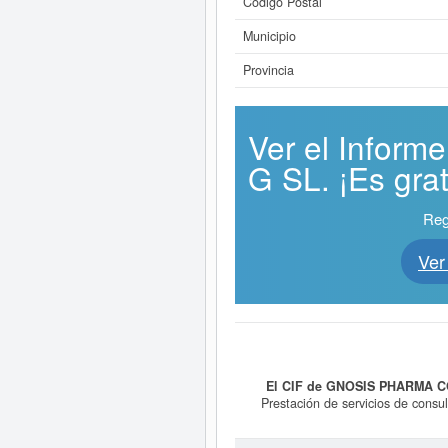
Código Postal
Municipio
Provincia
Ver el Info
G SL. ¡Es grat
Reg
Ver
El CIF de GNOSIS PHARMA C
Prestación de servicios de consu
legales o estratégicos. 2. Prestació
fue creada el día 09/07/2025. La