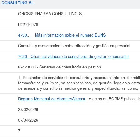
 SL.
en la clasificación del SIC es el 87420000. Esta empresa acumula 7 consul
A CONSULTING SL.
a las subvenciones que esta empresa y las relacionadas de su sector pueden opt
e 0 a 3.100 €. La cantidad de actos existentes en el BORME es de 5 y aparece 
GNOSIS PHARMA CONSULTING SL.
Alicante/Alacant del Registro Mercantil.
B22716070
ás datos de la empresa GNOSIS PHARMA CONSULTING SL. puede
acceder inme
SL. y consultar los resultados de sus años de actividad, así como los bal
4730...
Más información sobre el número DUNS
disponibles.
Consulta y asesoramiento sobre dirección y gestión empresarial
La última actualización del informe de empresa se ha realizado el 27/02/2026.
7020 - Otras actividades de consultoría de gestión empresarial
87420000 - Servicios de consultoría en gestión
1. Prestación de servicios de consultoría y asesoramiento en el ámbit
farmacéutica y química, ya sean técnicos, de gestión, legales o estra
de asesoría y consultoría médica general y especializada, así como, 
Registro Mercantil de Alicante/Alacant
- 5 actos en BORME publicad
27/02/2026
07/04/2026
7