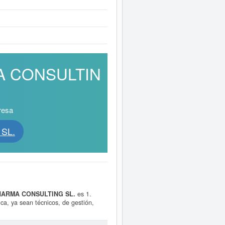
MA CONSULTIN
resa
 SL.
HARMA CONSULTING SL.
es 1.
ca, ya sean técnicos, de gestión,
o, asesoramiento jurídico. 3. Prest y
gestión empresarial. El número de