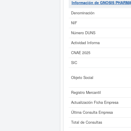
GNOSIS PHARMA CONSULTING
Información de GNOSIS PHARM
07/04/2026. Consulte en esta págin
social de esta empresa es d
Denominación
NIF
Si está interesado en conocer m
de GNOSIS PHARMA CONSULTING 
Número DUNS
Actividad Informa
CNAE 2025
SIC
Objeto Social
Registro Mercantil
Actualización Ficha Empresa
Última Consulta Empresa
Total de Consultas