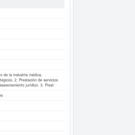
tas, la última se ha producido el
ar. La cifra aproximada del capital
dada de alta en la provincia
diatamente a este Informe ampliado
ances y cuentas de resultados
o de la industria médica,
tégicos. 2. Prestación de servicios
asesoramiento jurídico. 3. Prest
os