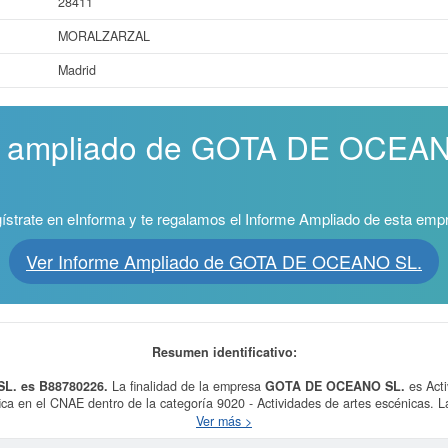
28411
MORALZARZAL
Madrid
me ampliado de GOTA DE OCEAN
ístrate en eInforma y te regalamos el Informe Ampliado de esta emp
Ver Informe Ampliado de GOTA DE OCEANO SL.
Resumen identificativo:
L. es B88780226.
La finalidad de la empresa
GOTA DE OCEANO SL.
es Acti
ifica en el CNAE dentro de la categoría 9020 - Actividades de artes escénicas.
ernacional de Clasificación en la actividad 79220000. Esta empresa acumula un 
Ver más >
el 02/06/2026. Para saber a qué tipo de subvenciones puede optar esta empresa