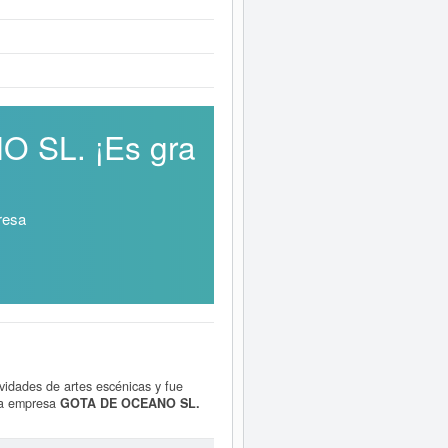
O SL. ¡Es gra
resa
vidades de artes escénicas y fue
 La empresa
GOTA DE OCEANO SL.
total de 1 consultas en eInforma. La
 y otras similares, puede hacerlo