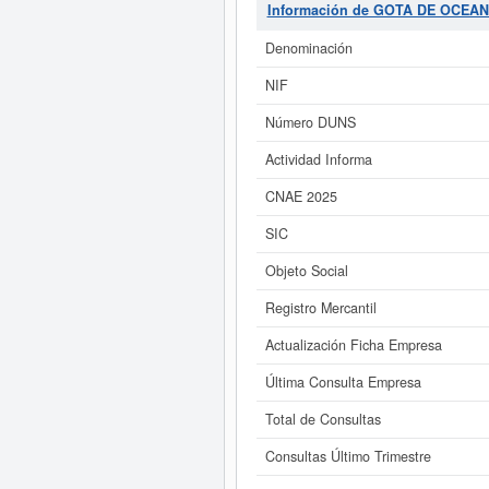
desde esta misma web.
GOTA D
Información de GOTA DE OCEAN
Denominación
Si está interesado en conocer m
NIF
Número DUNS
Actividad Informa
CNAE 2025
SIC
Objeto Social
Registro Mercantil
Actualización Ficha Empresa
Última Consulta Empresa
Total de Consultas
Consultas Último Trimestre