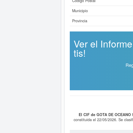
Código Postal
Municipio
Provincia
Ver el Infor
tis!
Reg
El CIF de GOTA DE OCEANO S
constituida el 22/05/2026. Se clas
se clasifica dentro del Sistema Int
última consulta se ha producido 