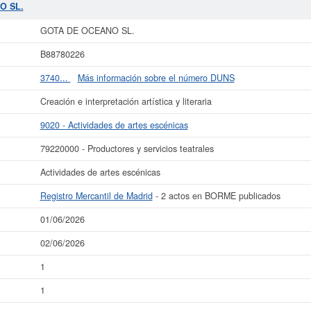
E OCEANO SL.
tiene un rango de capital social de 0 a 3.100 €. Existen 2 act
O SL.
Registro Mercantil figura en el apartado de Madrid.
GOTA DE OCEANO SL.
ás datos de la empresa GOTA DE OCEANO SL. puede
acceder inmediatamente a 
OCEANO SL.
B88780226
La última actualización del informe de empresa se ha realizado el 01/06/2026.
3740...
Más información sobre el número DUNS
Creación e interpretación artística y literaria
9020 - Actividades de artes escénicas
79220000 - Productores y servicios teatrales
Actividades de artes escénicas
Registro Mercantil de Madrid
- 2 actos en BORME publicados
01/06/2026
02/06/2026
1
1