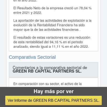
en el año 2022.
El Resultado Neto de la empresa creció un 78,04 %
entre 2021 y 2022.
La aportación de las actividades de explotación a la
evolución de la Rentabilidad Financiera ha sido
mayor que la de las actividades financieras .
El resultado de estas variaciones es una reducción
de esta rentabilidad del 94,16 % en el periodo
analizado, siendo igual a 11,11 % en el año 2022.
Comparativa Sectorial
Comentarios a la comparativa sectorial de
GREEN RB CAPITAL PARTNERS SL.
En comparación con su sector, el activo de la
empresa muestra una mayor proporción de Activo
Hay más por ver
no corriente. En concreto, la diferencia con la media
del sector es de 31,71 %.
Ver Informe de GREEN RB CAPITAL PARTNERS SL.
En cuanto a la composición del pasivo, la empresa