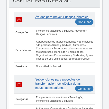
CAPITAL PARTNERS SL.
Ayudas para prevenir riesgos laborales.
Consultar
Inversiones Materiales y Equipos, Prevención
Categorías:
Riesgos Laborales
Agrupaciones de interés económico / de empresas
/ de personas físicas y jurídicas, Autónomos,
Cooperativas y Sociedades Laborales no Agrarias,
Beneficiarios:
Microempresas (menos de 10 empleados),
Organizaciones Empresariales y Sindicales, Pymes
(menos de 250 empleados), Sociedades Civiles
Comunidad de Madrid
Provincia:
Subvenciones para proyectos de
transformación tecnológica de as
industrias madrileña...
Consultar
Equipamientos informáticos y Tecnología,
Categorías:
Inversiones Materiales y Equipos
Autónomos, Cooperativas y Sociedades Laborales