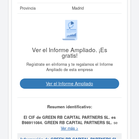
Provincia
Madrid
Ver el Informe Ampliado. ¡Es
gratis!
Regístrate en eInforma y te regalamos el Informe
Ampliado de esta empresa
Ver el Informe Ampliado
Resumen identificativo:
El CIF de GREEN RB CAPITAL PARTNERS SL. es
B98911084.
GREEN RB CAPITAL PARTNERS SL.
se
constituyó el día 26/04/2017 con el objetivo de La
Ver más >
sociedad tiene por objeto el ejercicio o explotación de
las siguientes actividades: - La urbanización, promoción,