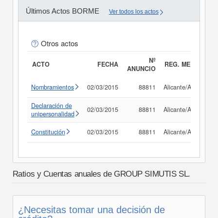
Últimos Actos BORME
Ver todos los actos
Otros actos
Nº
ACTO
FECHA
REG. MERC.
ANUNCIO
Nombramientos
02/03/2015
88811
Alicante/Alacant
Declaración de
02/03/2015
88811
Alicante/Alacant
unipersonalidad
Constitución
02/03/2015
88811
Alicante/Alacant
Ratios y Cuentas anuales de GROUP SIMUTIS SL.
¿Necesitas tomar una decisión de