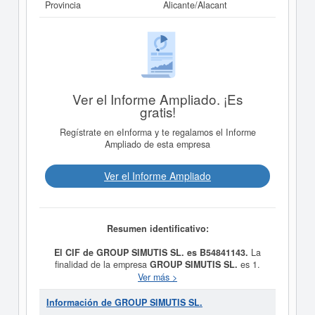
Provincia
Alicante/Alacant
Ver el Informe Ampliado. ¡Es
gratis!
Regístrate en eInforma y te regalamos el Informe
Ampliado de esta empresa
Ver el Informe Ampliado
Resumen identificativo:
El CIF de GROUP SIMUTIS SL. es B54841143.
La
finalidad de la empresa
GROUP SIMUTIS SL.
es 1.
Compraventa de motocicletas y piezas de éstas. 2.
Ver más >
Promoción, construcción y rehabilitación de
parcelaciones, urbanizaciones y edificaciones, así como
Información de GROUP SIMUTIS SL.
la adquisición y enajenación de inmuebles y la