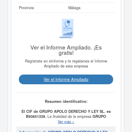
Provincia
Málaga
Ver el Informe Ampliado. ¡Es
gratis!
Regístrate en eInforma y te regalamos el Informe
Ampliado de esta empresa
Ver el Informe Ampliado
Resumen identificativo:
El CIF de GRUPO APOLO DERECHO Y LEY SL. es
B93651339.
La finalidad de la empresa
GRUPO
APOLO DERECHO Y LEY SL.
es La intermediación
Ver más >
jurídica, inmobiliaria, financiera, y su gestión y fue
constituida el 13/11/2018. Se clasifica en el CNAE