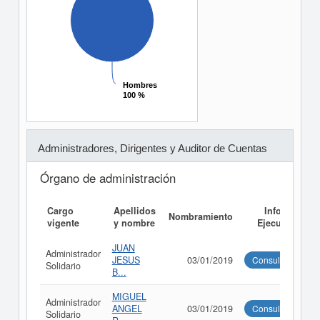
Hombres
Hombres
100 %
100 %
Administradores, Dirigentes y Auditor de Cuentas
Órgano de administración
Cargo
Apellidos
Informe
Nombramiento
vigente
y nombre
Ejecutivo
JUAN
Administrador
JESUS
03/01/2019
Consultar
Solidario
B...
MIGUEL
Administrador
ANGEL
03/01/2019
Consultar
Solidario