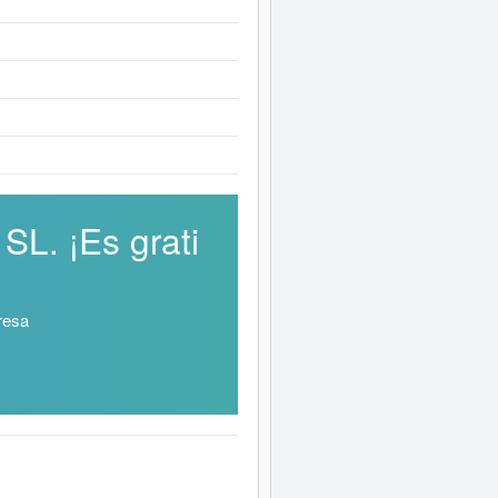
L. ¡Es grati
resa