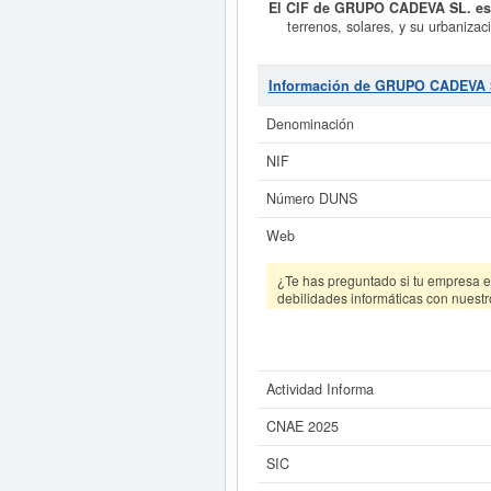
El CIF de GRUPO CADEVA SL. es
terrenos, solares, y su urbanizac
apartamentos, oficinas o cualquiera
está incluida dentro de la cat
Clasificación de actividades em
Información de GRUPO CADEVA 
consultada 101 veces, la última c
esta empresa las demás que es
Denominación
empresa fig
NIF
Si está interesado en conocer 
CADEVA SL. y consultar
Número DUNS
Web
¿Te has preguntado si tu empresa es
debilidades informáticas con nuestr
Actividad Informa
CNAE 2025
SIC