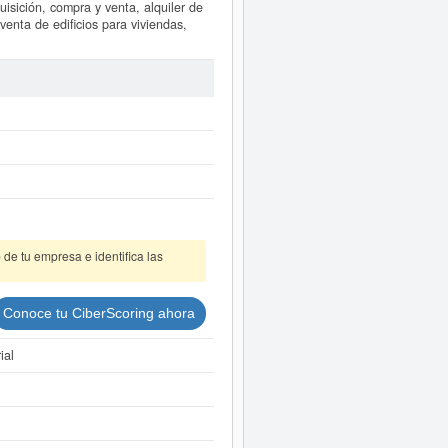
isición, compra y venta, alquiler de
venta de edificios para viviendas,
alta el día 24/01/2014. Esta empresa
ro del Sistema Internacional de
 Esta ficha de empresa ha sido
a qué subvenciones puede solicitar
imado de 3.100 a 60.000 €. Esta
en el BORME.
este Informe ampliado
de GRUPO
resultados disponibles.
de tu empresa e identifica las
Conoce tu CiberScoring ahora
ial