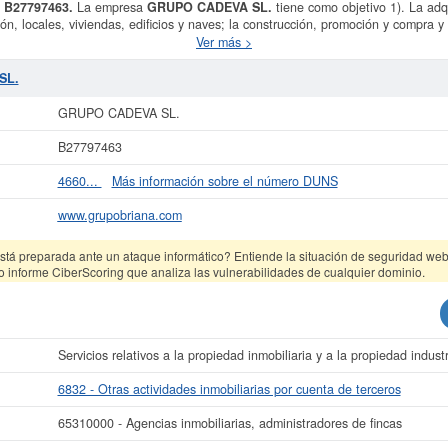
 B27797463.
La empresa
GRUPO CADEVA SL.
tiene como objetivo 1). La adqu
ión, locales, viviendas, edificios y naves; la construcción, promoción y compra y 
 otros fines; así como su recuperación y conservación. CNAE 4110 y se dió del 
Ver más >
egoría CNAE 6832 - Otras actividades inmobiliarias por cuenta de terceros. Dent
presariales, la empresa
GRUPO CADEVA SL.
se encuentra en el SIC 65310000.
SL.
onsulta se ha producido el 03/04/2025. En la presente página puede consultar 
tén relacionadas. La empresa
GRUPO CADEVA SL.
tiene un patrimonio aprox
GRUPO CADEVA SL.
ura inscrita en el Registro Mercantil de Pontevedra y tiene 3 actos inscritos 
B27797463
más datos de la empresa GRUPO CADEVA SL. puede
acceder inmediatamente a 
 los resultados de sus años de actividad, así como los balances y cuentas de 
4660...
Más información sobre el número DUNS
La última actualización del informe de empresa se ha realizado el 09/06/2026.
www.grupobriana.com
tá preparada ante un ataque informático? Entiende la situación de seguridad web 
o informe CiberScoring que analiza las vulnerabilidades de cualquier dominio.
Servicios relativos a la propiedad inmobiliaria y a la propiedad industr
6832 - Otras actividades inmobiliarias por cuenta de terceros
65310000 - Agencias inmobiliarias, administradores de fincas