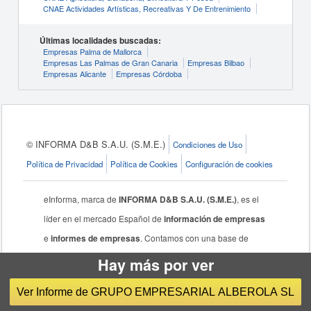
CNAE Actividades Artísticas, Recreativas Y De Entrenimiento
Últimas localidades buscadas:
Empresas Palma de Mallorca
Empresas Las Palmas de Gran Canaria
Empresas Bilbao
Empresas Alicante
Empresas Córdoba
© INFORMA D&B S.A.U. (S.M.E.)
Condiciones de Uso
Política de Privacidad
Política de Cookies
Configuración de cookies
eInforma, marca de
INFORMA D&B S.A.U. (S.M.E.)
, es el
líder en el mercado Español de
información de empresas
e
informes de empresas
. Contamos con una base de
datos de empresas de más de 500 millones de
registros
Hay más por ver
de empresas
, donde podrá
buscar empresas
de todo el
Ver Informe de GRUPO EMPRESARIAL ALBEROLA SL
mundo, más de 7 millones de agentes económicos