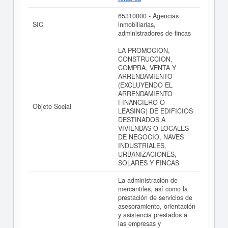
Si está interesado en conocer más datos de la empresa
GRUPO EMPRESARIAL ALBEROLA SL puede
acceder
65310000 - Agencias
inmediatamente a este Informe ampliado
de GRUPO
SIC
inmobiliarias,
EMPRESARIAL ALBEROLA SL y consultar los
administradores de fincas
resultados de sus años de actividad, así como los
balances y cuentas de resultados disponibles.
LA PROMOCION,
CONSTRUCCION,
La última actualización del informe de empresa se ha
COMPRA, VENTA Y
realizado el 28/10/2025.
ARRENDAMIENTO
(EXCLUYENDO EL
ARRENDAMIENTO
FINANCIERO O
Objeto Social
LEASING) DE EDIFICIOS
DESTINADOS A
VIVIENDAS O LOCALES
DE NEGOCIO, NAVES
INDUSTRIALES,
URBANIZACIONES,
SOLARES Y FINCAS
La administración de
mercantiles, así como la
prestación de servicios de
asesoramiento, orientación
y asistencia prestados a
las empresas y