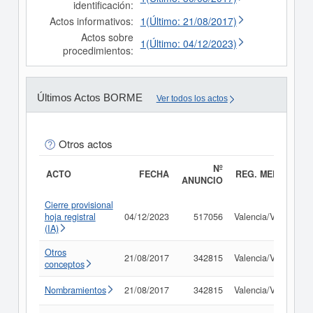
identificación:
Actos informativos:
1(Último: 21/08/2017)
Actos sobre
1(Último: 04/12/2023)
procedimientos:
Últimos Actos BORME
Ver todos los actos
Otros actos
Nº
ACTO
FECHA
REG. MERC.
ANUNCIO
Cierre provisional
hoja registral
04/12/2023
517056
Valencia/València
(IA)
Otros
21/08/2017
342815
Valencia/València
conceptos
Nombramientos
21/08/2017
342815
Valencia/València