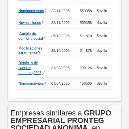
Nombramientos
22/11/2006
559358
Sevilla
Consult
Revocaciones
22/11/2006
559358
Sevilla
Consult
Cambio de
25/10/2006
511878
Sevilla
Consult
domicilio social
Modificaciones
25/10/2006
511878
Sevilla
Consult
estatutarias
Depósito de
cuentas
31/08/2006
290126
Sevilla
Consult
anuales (2005)
Nombramientos
01/04/2005
150505
Sevilla
Consult
Empresas similares a
GRUPO
EMPRESARIAL PRONTEG
SOCIEDAD ANONIMA.
en