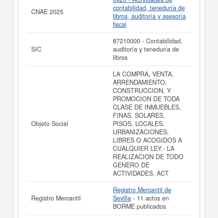
contabilidad, teneduría de
Si está interesado en conocer más datos de la empresa
CNAE 2025
libros, auditoría y asesoría
GRUPO EMPRESARIAL PRONTEG SOCIEDAD
fiscal
ANONIMA. puede
acceder inmediatamente a este
Informe ampliado
de GRUPO EMPRESARIAL
87210000 - Contabilidad,
PRONTEG SOCIEDAD ANONIMA. y consultar los
SIC
auditoría y teneduría de
resultados de sus años de actividad, así como los
libros
balances y cuentas de resultados disponibles.
LA COMPRA, VENTA,
La última actualización del informe de empresa se ha
ARRENDAMIENTO,
realizado el 21/10/2023.
CONSTRUCCION, Y
PROMOCION DE TODA
CLASE DE INMUEBLES,
FINAS, SOLARES,
Objeto Social
PISOS, LOCALES,
URBANIZACIONES,
LIBRES O ACOGIDOS A
CUALQUIER LEY.- LA
REALIZACION DE TODO
GENERO DE
ACTIVIDADES, ACT
Registro Mercantil de
Registro Mercantil
Sevilla
- 11 actos en
BORME publicados