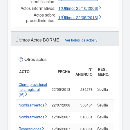
identificación:
Actos informativos:
1(Último: 25/10/2006)
Actos sobre
1(Último: 22/05/2013)
procedimientos:
Últimos Actos BORME
Ver todos los actos
Otros actos
Nº
REG.
ACTO
FECHA
ANUNCIO
MERC.
Cierre provisional
hoja registral
22/05/2013
235278
Sevilla
Consult
(IA)
Nombramientos
22/07/2008
358454
Sevilla
Consult
Nombramientos
12/06/2007
318851
Sevilla
Consult
Revocaciones
12/06/2007
318851
Sevilla
Consult