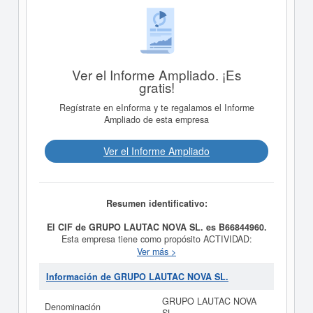
Ver el Informe Ampliado. ¡Es
gratis!
Regístrate en eInforma y te regalamos el Informe
Ampliado de esta empresa
Ver el Informe Ampliado
Resumen identificativo:
El CIF de GRUPO LAUTAC NOVA SL. es B66844960.
Esta empresa tiene como propósito ACTIVIDAD:
CONSTRUCCION DE EDIFICIOS RESIDENCIALES.
Ver más >
CNAE 4121. OTRAS ACTIVIDADES: CONSTRUCCION
DE EDIFICIOS NO RESIDENCIALES, INSTALACIONES
Información de GRUPO LAUTAC NOVA SL.
Y MANTENIMIENTO. COMERCIO AL POR MAYOR Y
AL POR MENOR EN GENERAL,ETC y fue creada el día
GRUPO LAUTAC NOVA
Denominación
25/08/2016. La categoría CNAE en la que está dada de