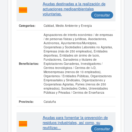
Ayudas destinadas a la realización de
actuaciones medioambientales
voluntarias.
Consultar
Calidad, Medio Ambiente y Energía
Categorías:
Agrupaciones de interés económico / de empresas
/ de personas físicas y jurídicas, Asociaciones,
Autónomos, Ayuntamientos/Municipios,
Cooperativas y Sociedades Laborales no Agrarias,
Empresas (más de 250 empleados), Entidades
deportivas, Entidades sin ánimo de lucro,
Fundaciones, Ganaderos y titulares de
Explotaciones Ganaderas, Investigadores /
Beneficiarios:
Centros tecnológicos / Centros de I+D,
Microempresas (menos de 10 empleados),
Organismos / Entidades Públicas, Organizaciones
Empresariales y Sindicales, Organizaciones y
Cooperativas Agrarias, Pymes (menos de 250
empleados), Sociedades Civiles, Universidades
Públicas y Privadas / Centros de Enseñanza
Cataluña
Provincia:
Ayudas para fomentar la prevención de
residuos industriales, así como, su
reutilizac...
Consultar