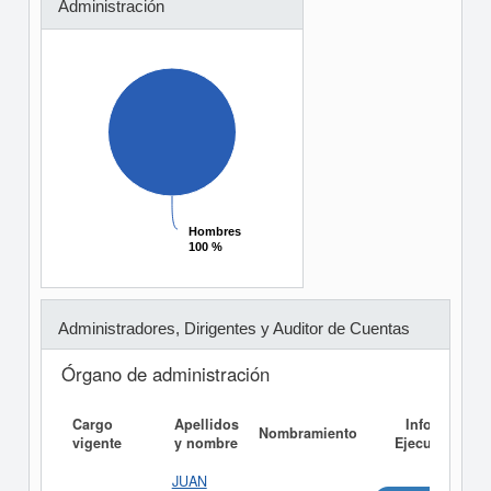
Administración
Hombres
Hombres
100 %
100 %
Administradores, Dirigentes y Auditor de Cuentas
Órgano de administración
Cargo
Apellidos
Informe
Nombramiento
vigente
y nombre
Ejecutivo
JUAN