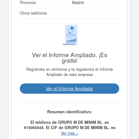
Provincia
Madrid
Otros teléfonos
Ver el Informe Ampliado. ¡Es
gratis!
Regístrate en eInforma y te regalamos el Informe
Ampliado de esta empresa
Ver el Informe Ampliado
Resumen identificativo:
El teléfono de GRUPO M DE MINIM SL. es
914065544. El CIF de GRUPO M DE MINIM SL. es
B80781875.
A día 01/01/1994, la empresa
GRUPO M
Ver más >
DE MINIM SL.
fue formada con el objetivo LA