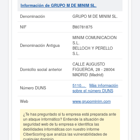
PRESTACION DE SERVICIOS DE PUBLICIDAD,
Información de GRUPO M DE MINIM SL.
COMUNICACION Y RELACIONES PUBLICAS. . Su
categorización en el CNAE es 7311 - Actividades de las
Denominación
GRUPO M DE MINIM SL.
agencias de publicidad. En la clasificación SIC, la
empresa
GRUPO M DE MINIM SL.
cuenta con el
NIF
B80781875
número 73110000. Esta empresa se ha consultado en
eInforma un total de 99 veces. La última consulta ha
MINIM COMUNICACION
sido el 16/06/2026. Esta compañia puede solicitar
S.L.
Denominación Antigua
alguna subvención y para informarse de cuales son,
BELLOCH Y PERELLO
puede hacerlo en esta misma web. Su patrimonio social
S.L.
de la compañia está entre el rango de 0 a 3.100 €. Esta
empresa ha publicado 26 actos en el BORME y se dió
CALLE AUGUSTO
de alta en el Registro Mercantil de Madrid.
Domicilio social anterior
FIGUEROA, 28 - 28004
MADRID (Madrid)
Si está interesado en conocer más datos de la empresa
GRUPO M DE MINIM SL. puede
acceder
5110...
Más información
Número DUNS
inmediatamente a este Informe ampliado
de GRUPO M
sobre el número DUNS
DE MINIM SL. y consultar los resultados de sus años de
actividad, así como los balances y cuentas de
Web
www.grupominim.com
resultados disponibles.
La última actualización del informe de empresa se ha
¿Te has preguntado si tu empresa está preparada ante
realizado el 15/07/2026.
un ataque informático? Entiende la situación de
seguridad web de tu empresa e identifica las
debilidades informáticas con nuestro informe
CiberScoring que analiza las vulnerabilidades de
cualquier dominio.