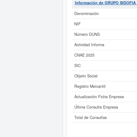
empresa
GRUP
Información de GRUPO SIDOFIA 
Si está interesado en conocer 
Denominación
SIDOFIA SL. y consulta
NIF
Número DUNS
Actividad Informa
CNAE 2025
SIC
Objeto Social
Registro Mercantil
Actualización Ficha Empresa
Última Consulta Empresa
Total de Consultas