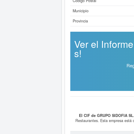
Código Postal
Municipio
Provincia
Ver el Inform
s!
Reg
El CIF de GRUPO SIDOFIA SL
Restaurantes. Esta empresa está c
clasificación SIC con el número 5
Aquí mismo puede informarse de