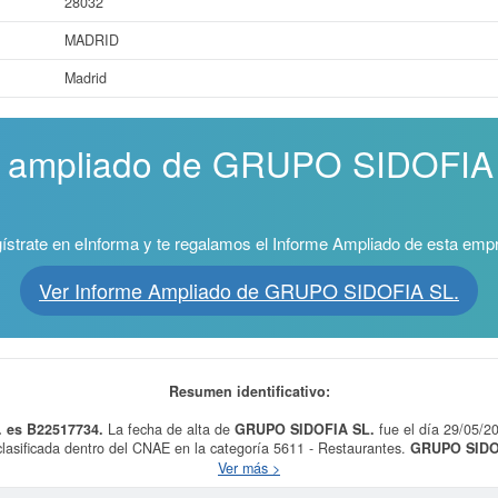
28032
MADRID
Madrid
e ampliado de GRUPO SIDOFIA S
ístrate en eInforma y te regalamos el Informe Ampliado de esta emp
Ver Informe Ampliado de GRUPO SIDOFIA SL.
Resumen identificativo:
. es B22517734.
La fecha de alta de
GRUPO SIDOFIA SL.
fue el día 29/05/2
lasificada dentro del CNAE en la categoría 5611 - Restaurantes.
GRUPO SIDO
8120000. Se ha consultado esta ficha un total de 6 veces, donde la última consu
Ver más >
 qué subvenciones puede solicitar esta empresa. El capital aproximado de est