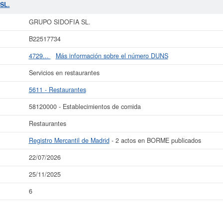
O SIDOFIA SL.
está inscrita en el Registro Mercantil de Madrid y tiene en el
SL.
más datos de la empresa GRUPO SIDOFIA SL. puede
acceder inmediatamente a 
GRUPO SIDOFIA SL.
r los resultados de sus años de actividad, así como los balances y cuentas de 
B22517734
La última actualización del informe de empresa se ha realizado el 22/07/2026.
4729...
Más información sobre el número DUNS
Servicios en restaurantes
5611 - Restaurantes
58120000 - Establecimientos de comida
Restaurantes
Registro Mercantil de Madrid
- 2 actos en BORME publicados
22/07/2026
25/11/2025
6