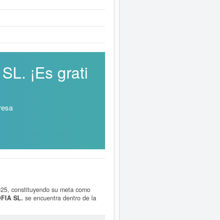
L. ¡Es grati
resa
025, constituyendo su meta como
FIA SL.
se encuentra dentro de la
lta se ha producido el 25/11/2025.
a empresa es de 0 a 3.100 €. La