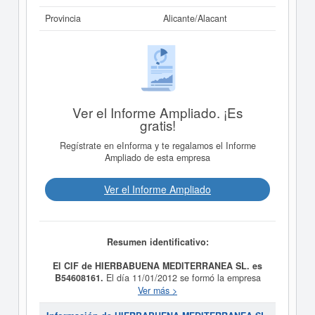
Provincia
Alicante/Alacant
Ver el Informe Ampliado. ¡Es
gratis!
Regístrate en eInforma y te regalamos el Informe
Ampliado de esta empresa
Ver el Informe Ampliado
Resumen identificativo:
El CIF de HIERBABUENA MEDITERRANEA SL. es
B54608161.
El día 11/01/2012 se formó la empresa
HIERBABUENA MEDITERRANEA SL.
con la finalidad
Ver más >
de 1. La actividad hosteleria y de restauración en
general. 2. La explotaciónde locales de ocio y