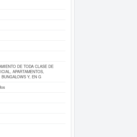
el BORME.
forme ampliado
de HONDALIA SL y
dos disponibles.
MIENTO DE TODA CLASE DE
ICIAL, APARTAMENTOS,
 BUNGALOWS Y, EN G
dos