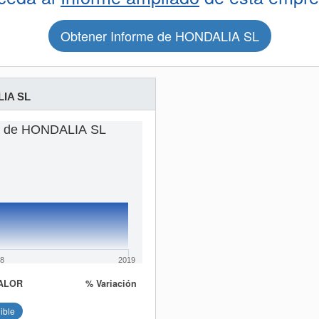
Obtener Informe de HONDALIA SL
IA SL
as de HONDALIA SL
8
2019
ALOR
% Variación
ible