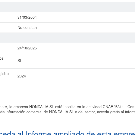
31/03/2004
No constan
24/10/2025
os
SI
istro
2024
e, la empresa HONDALIA SL está inscrita en la actividad CNAE "6811 - Compr
más información comercial de HONDALIA SL o del sector, acceda gratis al info
ceda al
Informe ampliado
de esta empre