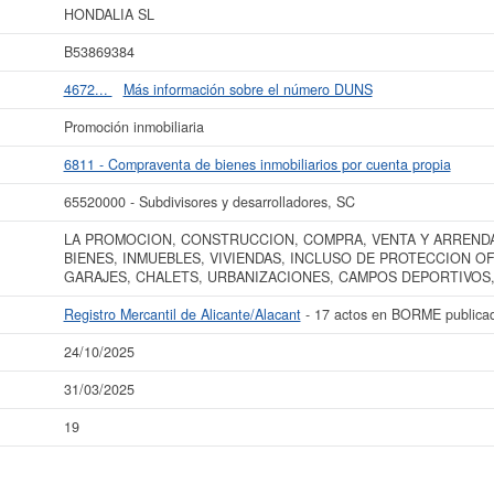
LIA SL
en el Registro Mercantil es Alicante/Alacant. Se reflejan 17 actos en 
HONDALIA SL
ás datos de la empresa HONDALIA SL puede
acceder inmediatamente a este In
B53869384
esultados de sus años de actividad, así como los balances y cuentas de resulta
4672...
Más información sobre el número DUNS
La última actualización del informe de empresa se ha realizado el 24/10/2025.
Promoción inmobiliaria
6811 - Compraventa de bienes inmobiliarios por cuenta propia
65520000 - Subdivisores y desarrolladores, SC
LA PROMOCION, CONSTRUCCION, COMPRA, VENTA Y ARRENDA
BIENES, INMUEBLES, VIVIENDAS, INCLUSO DE PROTECCION OF
GARAJES, CHALETS, URBANIZACIONES, CAMPOS DEPORTIVOS,
Registro Mercantil de Alicante/Alacant
- 17 actos en BORME publica
24/10/2025
31/03/2025
19