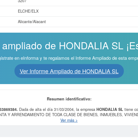
3207
ELCHE/ELX
Alicante/Alacant
e ampliado de HONDALIA SL ¡Es 
ístrate en eInforma y te regalamos el Informe Ampliado de esta emp
Ver Informe Ampliado de HONDALIA SL
Resumen identificativo:
53869384.
Dada de alta el día 31/03/2004, la empresa
HONDALIA SL
tiene c
TA Y ARRENDAMIENTO DE TODA CLASE DE BIENES, INMUEBLES, VIVIEN
ARAJES, CHALETS, URBANIZACIONES, CAMPOS DEPORTIVOS, BUNGALOWS Y
Ver más >
os por cuenta propia. Esta empresa está incluida dentro de la categoría SIC 65
mulando un total de 19 consultas. Si desea saber las subvenciones a las que 
ñia sitúa su capital alrededor de unas cifras de 3.100 a 60.000 €. El apartado 