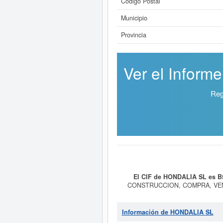
Código Postal
Municipio
Provincia
Ver el Inform
Reg
El CIF de HONDALIA SL es B
CONSTRUCCION, COMPRA, VEN
OFICIAL, APARTAMENTOS, G
Compraventa de bienes inmobiliari
empresa ha sido el 31/03/2025, acu
Información de HONDALIA SL
web puede consultarlo. Esta compa