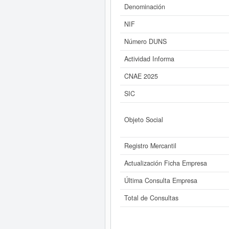
HONDA
Denominación
Si está interesado en conocer m
NIF
consultar los r
Número DUNS
Actividad Informa
CNAE 2025
SIC
Objeto Social
Registro Mercantil
Actualización Ficha Empresa
Última Consulta Empresa
Total de Consultas