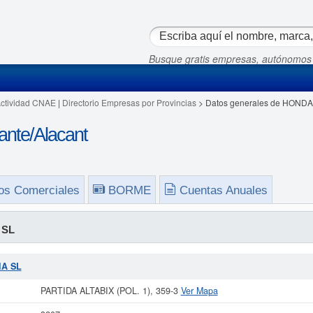
Busque gratis empresas, autónomos
Actividad CNAE
|
Directorio Empresas por Provincias
> Datos generales de HONDA
nte/Alacant
os Comerciales
BORME
Cuentas Anuales
 SL
IA SL
PARTIDA ALTABIX (POL. 1), 359-3
Ver Mapa