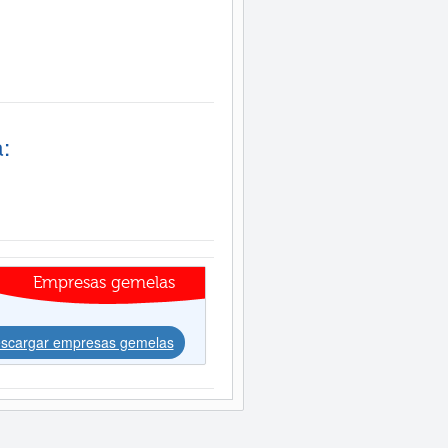
:
Empresas gemelas
scargar empresas gemelas