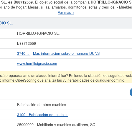
 SL. es B88712559.
El objetivo social de la compañia
HORRILLO-IGNACIO S
liario de hogar: Mesas, sillas, armarios, dormitorios, sofás y tresillos. - Mueb
ficinay comercio: Mostradores, estanterías, vitrinas, mobiliario de laboratorio, 
Ver más >
3100 - Fabricación de muebles. El número de
HORRILLO-IGNACIO SL.
en la c
as, la última se ha producido el 07/07/2026. Consulte en esta página las subv
CIO SL.
ptar. La cifra aproximada del capital social de esta empresa es de 0 a 3.100 €.
ORME es de 2 y aparece dada de alta en la provincia Madrid del Registro Merca
HORRILLO-IGNACIO SL.
r más datos de la empresa HORRILLO-IGNACIO SL. puede
acceder inmediatame
B88712559
HORRILLO-IGNACIO SL.
3740...
Más información sobre el número DUNS
La última actualización del informe de empresa se ha realizado el 26/06/2026.
www.horrilloignacio.com
tá preparada ante un ataque informático? Entiende la situación de seguridad web 
o informe CiberScoring que analiza las vulnerabilidades de cualquier dominio.
Fabricación de otros muebles
3100 - Fabricación de muebles
25990000 - Mobiliario y muebles auxiliares, SC