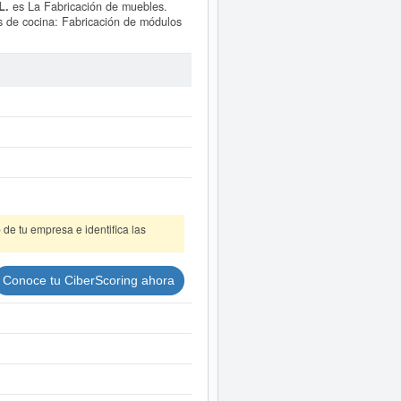
L.
es La Fabricación de muebles.
les de cocina: Fabricación de módulos
e y fue creada el día 08/05/2026. La
lasificación del SIC es el 25990000.
enciones que esta empresa y las
 La cantidad de actos existentes en
ntil.
nte a este Informe ampliado
de
de tu empresa e identifica las
Conoce tu CiberScoring ahora