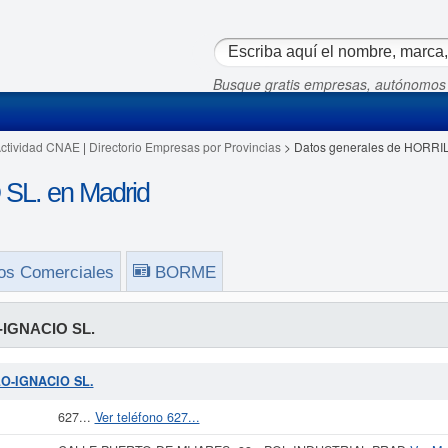
Busque gratis empresas, autónomos
Actividad CNAE
|
Directorio Empresas por Provincias
> Datos generales de HORRI
L. en Madrid
os Comerciales
BORME
IGNACIO SL.
LO-IGNACIO SL.
627...
Ver teléfono 627...