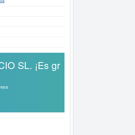
apa
IO SL. ¡Es gr
resa