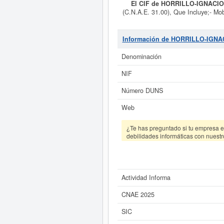
El CIF de HORRILLO-IGNACIO
(C.N.A.E. 31.00), Que Incluye;- Mobi
y conjuntos de cocina. Muebles de o
clase CNAE a la que pertenece es 
Esta empresa acumula 2 consult
Información de HORRILLO-IGNA
relacionadas de su sector pueden o
el B
Denominación
Si está interesado en conoce
NIF
Número DUNS
Web
¿Te has preguntado si tu empresa es
debilidades informáticas con nuestr
Actividad Informa
CNAE 2025
SIC