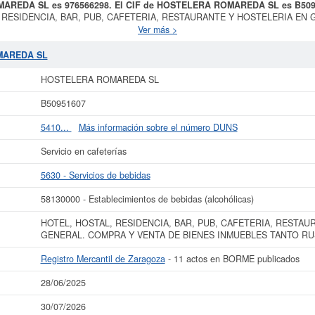
MAREDA SL es 976566298. El CIF de HOSTELERA ROMAREDA SL es B50
TAL, RESIDENCIA, BAR, PUB, CAFETERIA, RESTAURANTE Y HOSTELERIA E
S COMO URBANOS, teniendo como fecha de su constitución el día 26/12/20
Ver más >
el SIC correspondiente a la empresa
HOSTELERA ROMAREDA SL
es el 5813
empleados en su plantilla. Esta ficha de empresa se ha consultado un total de 
MAREDA SL
consultar además las subvenciones a las que puede optar esta empresa. Esta 
0 €. Adscrita en el Registro Mercantil de Zaragoza, tienen publicados 11 act
HOSTELERA ROMAREDA SL
r más datos de la empresa HOSTELERA ROMAREDA SL puede
acceder inmediata
B50951607
ltar los resultados de sus años de actividad, así como los balances y cuen
5410...
Más información sobre el número DUNS
La última actualización del informe de empresa se ha realizado el 28/06/2025.
Servicio en cafeterías
5630 - Servicios de bebidas
58130000 - Establecimientos de bebidas (alcohólicas)
HOTEL, HOSTAL, RESIDENCIA, BAR, PUB, CAFETERIA, RESTAU
GENERAL. COMPRA Y VENTA DE BIENES INMUEBLES TANTO 
Registro Mercantil de Zaragoza
- 11 actos en BORME publicados
28/06/2025
30/07/2026