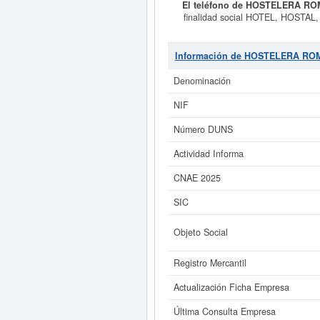
El teléfono de HOSTELERA RO
finalidad social HOTEL, HOS
BIENES INMUEBLES TANTO RUSTICO
Servicios de bebidas. El número d
está compuesta por un total de 7 
Información de HOSTELERA RO
30/07/2026. En esta página puede 
mayor de 60.00
Denominación
Si está interesado en conoce
NIF
HOSTELERA ROMAREDA SL y consu
Número DUNS
Actividad Informa
CNAE 2025
SIC
Objeto Social
Registro Mercantil
Actualización Ficha Empresa
Última Consulta Empresa