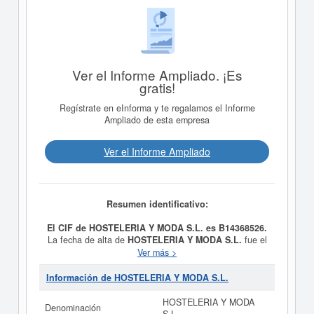
Ver el Informe Ampliado. ¡Es
gratis!
Regístrate en eInforma y te regalamos el Informe
Ampliado de esta empresa
Ver el Informe Ampliado
Resumen identificativo:
El CIF de HOSTELERIA Y MODA S.L. es B14368526.
La fecha de alta de
HOSTELERIA Y MODA S.L.
fue el
día 02/11/1993, constituyendo su meta como COMPRA
Ver más >
VENTA Y ALQUILER DE INMUEBLES PARA LA
EXPLOTACION DE NEGOCIOS DE HOSTELERIA Y
Información de HOSTELERIA Y MODA S.L.
MODA.. Esta empresa está clasificada dentro del CNAE
en la categoría 4771 - Comercio al por menor de
HOSTELERIA Y MODA
Denominación
prendas de vestir.
HOSTELERIA Y MODA S.L.
se