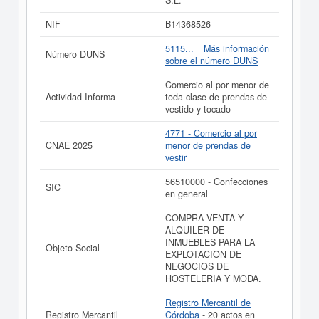
S.L.
encuentra dentro de la clasificación SIC con el número
56510000. El número de empleados de esta empresa es
NIF
B14368526
de 2. Se ha consultado esta ficha un total de 26 veces,
donde la última consulta se ha producido el 01/02/2017.
5115...
Más información
Número DUNS
Aquí mismo puede informarse de qué subvenciones
sobre el número DUNS
puede solicitar esta empresa. El capital aproximado de
esta empresa es de 3.100 a 60.000 €. La empresa
Comercio al por menor de
HOSTELERIA Y MODA S.L.
está inscrita en el Registro
Actividad Informa
toda clase de prendas de
Mercantil de Córdoba y tiene en el BORME 20 actos.
vestido y tocado
Si está interesado en conocer más datos de la empresa
4771 - Comercio al por
HOSTELERIA Y MODA S.L. puede
acceder
CNAE 2025
menor de prendas de
inmediatamente a este Informe ampliado
de
vestir
HOSTELERIA Y MODA S.L. y consultar los resultados
de sus años de actividad, así como los balances y
56510000 - Confecciones
SIC
cuentas de resultados disponibles.
en general
La última actualización del informe de empresa se ha
COMPRA VENTA Y
realizado el 19/10/2023.
ALQUILER DE
INMUEBLES PARA LA
Objeto Social
EXPLOTACION DE
NEGOCIOS DE
HOSTELERIA Y MODA.
Registro Mercantil de
Registro Mercantil
Córdoba
- 20 actos en