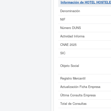
Y CATERING FRO SL.
es el 581
Información de HOTEL HOSTELE
total de consultas de 23. Para inf
aproximado de 0 a 3.100 €. El Re
Denominación
Si está interesado en conocer 
NIF
ampliado
de HOTEL HOSTELERIA Y 
Número DUNS
Actividad Informa
CNAE 2025
SIC
Objeto Social
Registro Mercantil
Actualización Ficha Empresa
Última Consulta Empresa
Total de Consultas