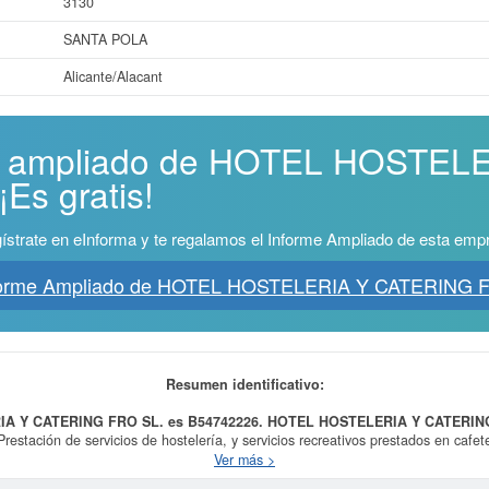
3130
SANTA POLA
Alicante/Alacant
me ampliado de HOTEL HOSTEL
Es gratis!
ístrate en eInforma y te regalamos el Informe Ampliado de esta emp
forme Ampliado de HOTEL HOSTELERIA Y CATERING 
Resumen identificativo:
IA Y CATERING FRO SL. es B54742226.
HOTEL HOSTELERIA Y CATERIN
restación de servicios de hostelería, y servicios recreativos prestados en cafet
atering. -Explotación por cuenta propia o bien bajo el régimen de arrendamiento 
Ver más >
CNAE al que está incluida esta empresa es 5611 - Restaurantes. El número SIC 