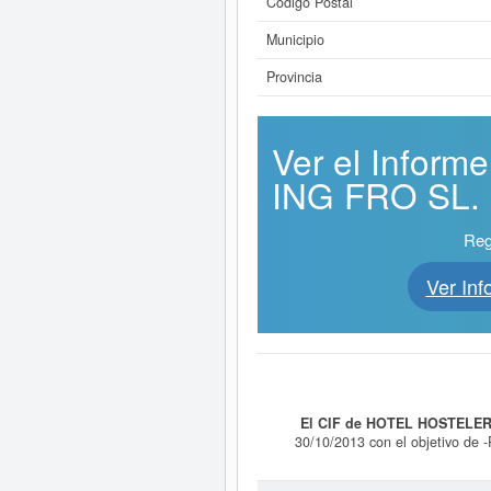
Código Postal
Municipio
Provincia
Ver el Infor
ING FRO SL. ¡
Reg
Ver In
El CIF de HOTEL HOSTELER
30/10/2013 con el objetivo de -P
discotecas, incluido servicios de c
todo tipo de hoteles, hostale. El 