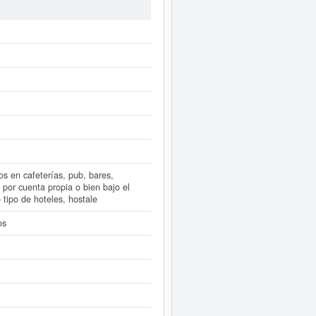
tado el 26/11/2024, acumulando un
ismo. Esta empresa tiene un capital
ha publicado hasta ahora 7 actos.
der inmediatamente a este Informe
 como los balances y cuentas de
dos en cafeterías, pub, bares,
n por cuenta propia o bien bajo el
tipo de hoteles, hostale
os