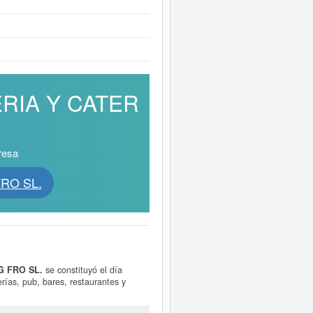
ERIA Y CATER
resa
FRO SL.
G FRO SL.
se constituyó el día
erías, pub, bares, restaurantes y
-no financiero-o subarrendamiento de
asociado para
HOTEL HOSTELERIA