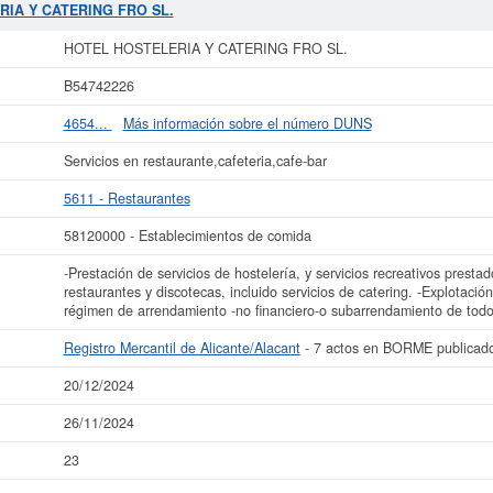
20000. La empresa
HOTEL HOSTELERIA Y CATERING FRO SL.
se ha consul
RIA Y CATERING FRO SL.
ormase a qué subvenciones puede aspirar esta empresa puede realizarlo aquí m
gistro Mercantil tiene registrada esta empresa en Alicante/Alacant y el BORME 
HOTEL HOSTELERIA Y CATERING FRO SL.
más datos de la empresa HOTEL HOSTELERIA Y CATERING FRO SL. puede
acce
B54742226
CATERING FRO SL. y consultar los resultados de sus años de actividad, así
resultados disponibles.
4654...
Más información sobre el número DUNS
La última actualización del informe de empresa se ha realizado el 20/12/2024.
Servicios en restaurante,cafeteria,cafe-bar
5611 - Restaurantes
58120000 - Establecimientos de comida
-Prestación de servicios de hostelería, y servicios recreativos presta
restaurantes y discotecas, incluido servicios de catering. -Explotació
régimen de arrendamiento -no financiero-o subarrendamiento de todo 
Registro Mercantil de Alicante/Alacant
- 7 actos en BORME publicad
20/12/2024
26/11/2024
23