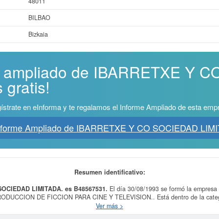
48011
BILBAO
Bizkaia
me ampliado de IBARRETXE Y 
 gratis!
ístrate en eInforma y te regalamos el Informe Ampliado de esta emp
Informe Ampliado de IBARRETXE Y CO SOCIEDAD LIMI
Resumen identificativo:
SOCIEDAD LIMITADA. es B48567531.
El día 30/08/1993 se formó la empresa
PRODUCCION DE FICCION PARA CINE Y TELEVISION.. Está dentro de la categ
ídeo. La empresa
IBARRETXE Y CO SOCIEDAD LIMITADA.
se encuentra en la 
Ver más >
e empleados se compone de un total de 2. La ficha contabiliza un total de 88 co