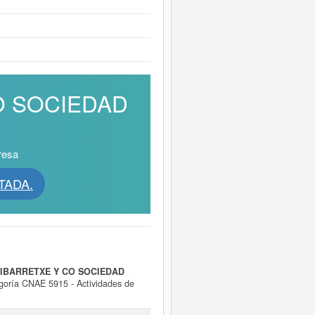
CO SOCIEDAD
resa
TADA.
IBARRETXE Y CO SOCIEDAD
oría CNAE 5915 - Actividades de
clasificación SIC correspondiente a
nsultas. La última visualización es