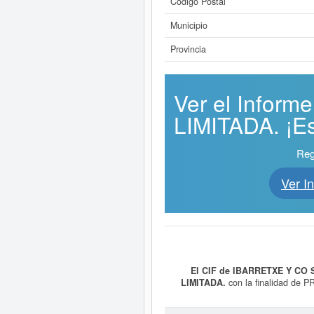
Código Postal
Municipio
Provincia
Ver el Infor
LIMITADA. ¡Es
Reg
Ver 
El CIF de IBARRETXE Y CO 
LIMITADA.
con la finalidad de 
producción cinematográfica y de v
la actividad 78120000. El equipo d