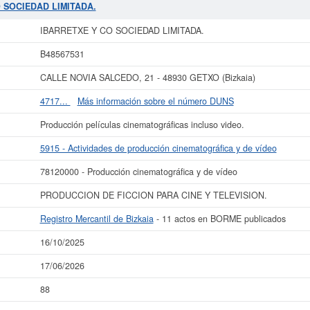
as similiares pueden aspirar a algunas subvenciones. Descubra a cuales desde 
O SOCIEDAD LIMITADA.
o de actos publicados en el BORME sobre esta empresa es de 11 y figura en el 
IBARRETXE Y CO SOCIEDAD LIMITADA.
 más datos de la empresa IBARRETXE Y CO SOCIEDAD LIMITADA. puede
accede
IEDAD LIMITADA. y consultar los resultados de sus años de actividad, así 
B48567531
resultados disponibles.
CALLE NOVIA SALCEDO, 21 - 48930 GETXO (Bizkaia)
La última actualización del informe de empresa se ha realizado el 16/10/2025.
4717...
Más información sobre el número DUNS
Producción películas cinematográficas incluso video.
5915 - Actividades de producción cinematográfica y de vídeo
78120000 - Producción cinematográfica y de vídeo
PRODUCCION DE FICCION PARA CINE Y TELEVISION.
Registro Mercantil de Bizkaia
- 11 actos en BORME publicados
16/10/2025
17/06/2026
88