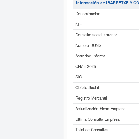
del 17/06/2026. Esta empresa y otr
Información de IBARRETXE Y C
de 3.100 a 60.000 €. El númer
Denominación
Si está interesado en conocer
ampliado
de IBARRETXE Y CO SOC
NIF
Domicilio social anterior
Número DUNS
Actividad Informa
CNAE 2025
SIC
Objeto Social
Registro Mercantil
Actualización Ficha Empresa
Última Consulta Empresa
Total de Consultas