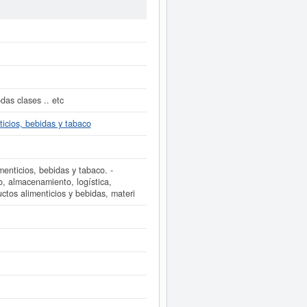
del número 51410000. Esta ficha
nes que la presente empresa puede
 a 60.000 €. La compañía
IBERIA
n el BORME 3 actos.
tamente a este Informe ampliado
de
das clases .. etc
ticios, bebidas y tabaco
menticios, bebidas y tabaco. -
o, almacenamiento, logística,
uctos alimenticios y bebidas, materi