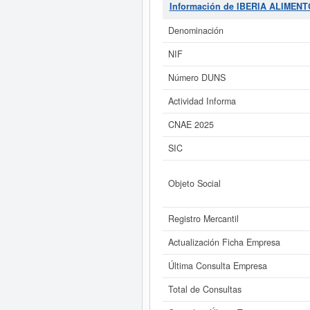
tabaco. Dentro de la clasificac
Información de IBERIA ALIMEN
cuenta con 4 consultas, donde el
solicitar lo puede hacer en est
Denominación
ALIMENTO TRADI
NIF
Si está interesado en conocer m
Número DUNS
Actividad Informa
CNAE 2025
SIC
Objeto Social
Registro Mercantil
Actualización Ficha Empresa
Última Consulta Empresa
Total de Consultas