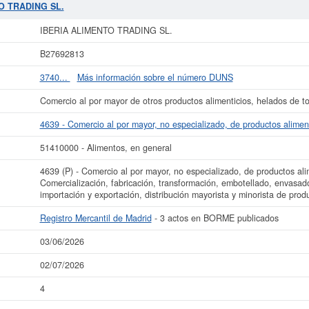
ión de numeración de empresas SIC,
IBERIA ALIMENTO TRADING SL.
dispone 
TO TRADING SL.
 02/07/2026 se ha producido la última consulta. Para consultar las subvencio
a misma página. El patrimonio social aproximado de esta compañía es de 3.100
IBERIA ALIMENTO TRADING SL.
NG SL.
está inscrita en el Registro Mercantil de Madrid, y tiene publicados e
B27692813
ás datos de la empresa IBERIA ALIMENTO TRADING SL. puede
acceder inmedia
IBERIA ALIMENTO TRADING SL.
3740...
Más información sobre el número DUNS
La última actualización del informe de empresa se ha realizado el 03/06/2026.
Comercio al por mayor de otros productos alimenticios, helados de to
4639 - Comercio al por mayor, no especializado, de productos alimen
51410000 - Alimentos, en general
4639 (P) - Comercio al por mayor, no especializado, de productos ali
Comercialización, fabricación, transformación, embotellado, envasad
importación y exportación, distribución mayorista y minorista de prod
Registro Mercantil de Madrid
- 3 actos en BORME publicados
03/06/2026
02/07/2026
4