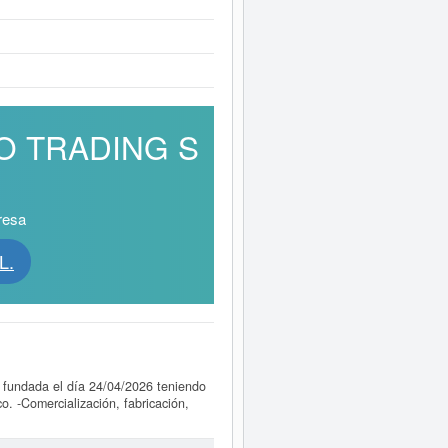
NTO TRADING S
resa
L.
 fundada el día 24/04/2026 teniendo
o. -Comercialización, fabricación,
orista y minorista de productos
e productos alimenticios, bebidas y