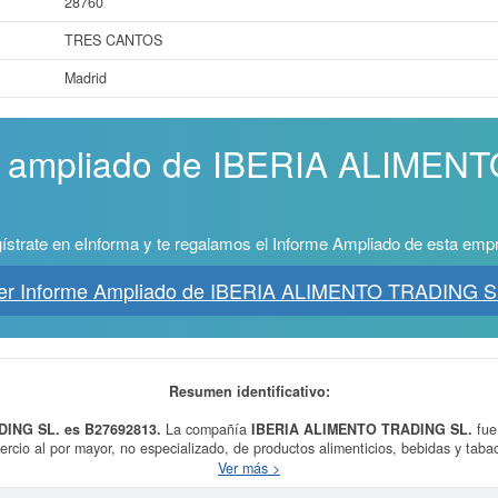
28760
TRES CANTOS
Madrid
me ampliado de IBERIA ALIME
ístrate en eInforma y te regalamos el Informe Ampliado de esta emp
er Informe Ampliado de IBERIA ALIMENTO TRADING S
Resumen identificativo:
DING SL. es B27692813.
La compañía
IBERIA ALIMENTO TRADING SL.
fue
cio al por mayor, no especializado, de productos alimenticios, bebidas y tabac
nvasado, almacenamiento, logística, importación y exportación, distribución may
Ver más >
tá incluida en la clase CNAE 4639 - Comercio al por mayor, no especializado, d