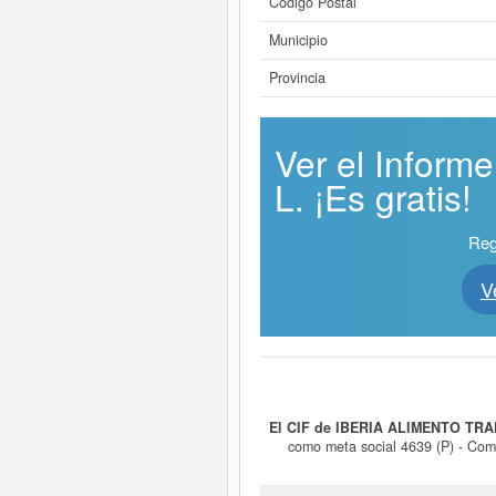
Código Postal
Municipio
Provincia
Ver el Infor
L. ¡Es gratis!
Reg
V
El CIF de IBERIA ALIMENTO TRA
como meta social 4639 (P) - Comer
transformación, embotellado, e
alimenticios y bebidas, materi. Es