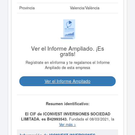
Provincia
Valencia/València
Ver el Informe Ampliado. ¡Es
gratis!
Regístrate en eInforma y te regalamos el Informe
Ampliado de esta empresa
Ver el Informe Ampliado
Resumen identificativo:
El CIF de ICONVEST INVERSIONES SOCIEDAD
LIMITADA. es B42993543.
Fundada el 08/03/2021, la
compañia
ICONVEST INVERSIONES SOCIEDAD
Ver más >
LIMITADA.
tiene como finalidad - la realización de todo
tipo de actividades de carácter inmobiliario, en especial,