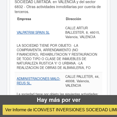
SOCIEDAD LIMITADA. en VALENCIA y del sector
6832 - Otras actividades inmobiliarias por cuenta de
terceros.
Empresa
Dirección
CALLE ARTUR
VALPATRIM SPAIN SL
BALLESTER, 8, 46015,
Valencia, VALENCIA
LA SOCIEDAD TIENE POR OBJETO: -LA
COMPRAVENTA, ARRENDAMIENTO (NO
FINANCIERO), REHABILITACION Y RESTAURACION
DE TODO TIPO O CLASE DE INMUEBLES DE
NATURALEZA RUSTICA Y/ O URBANA. -LA
REALIZACION DE OBRAS DE ALBANILERIA, FO
CALLE PALLETER, 44,
ADMINISTRACIONES MALO-
46008, Valencia,
REUS SL.
VALENCIA
La sociedad tiene por objeto las siguientes actividades:
Hay más por ver
Administracion deinmuebles, mediacion en operaciones
inmobiliarias, tasaciones, asesoramiento financiero y
urbanistico. Las actividades integrantes del objeto social
Ver Informe de ICONVEST INVERSIONES SOCIEDAD LIM
podran ser desarrolladas, total o parcialmente, de forma
indirecta o bien en.