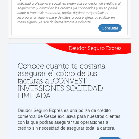
actividad profesional o social, en orden a la concesión de crédito o al
seguimiento y control de los créditos ya concedidos y no se podrá
ceder o transmitir a terceros, copiar, duplicar o reproducir, ni
incorporar a ninguna base de datos propia o ajena, o reutilizar en
modo alguno, ya sea de forma directa o indirecta.
Consultar
Deudor Seguro Exprés
Conoce cuanto te costaría
asegurar el cobro de tus
facturas a ICONVEST
INVERSIONES SOCIEDAD
LIMITADA.
Deudor Seguro Exprés es una póliza de crédito
comercial de Cesce exclusiva para nuestros clientes
con la que podrás asegurar tus operaciones a
crédito sin necesidad de asegurar toda la cartera.