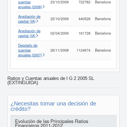
cuentas
23/10/2009
722782
Barcelona
Consu
anuales (2008)
Ampliación de
22/10/2009
440526
Barcelona
Consu
capital (IA)
Ampliación de
02/04/2009
161728
Barcelona
Consu
capital (IA)
Depósito de
cuentas
26/11/2008
1124674
Barcelona
Consu
anuales (2007)
Ratios y Cuentas anuales de I G 2 2005 SL
(EXTINGUIDA)
¿Necesitas tomar una decisión de
crédito?
Evolución de las Principales Ratios
Financieros 2011-2012