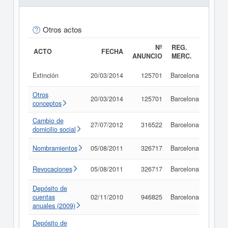
Otros actos
Nº
REG.
ACTO
FECHA
ANUNCIO
MERC.
Extinción
20/03/2014
125701
Barcelona
Consu
Otros
20/03/2014
125701
Barcelona
Consu
conceptos
Cambio de
27/07/2012
316522
Barcelona
Consu
domicilio social
Nombramientos
05/08/2011
326717
Barcelona
Consu
Revocaciones
05/08/2011
326717
Barcelona
Consu
Depósito de
cuentas
02/11/2010
946825
Barcelona
Consu
anuales (2009)
Depósito de