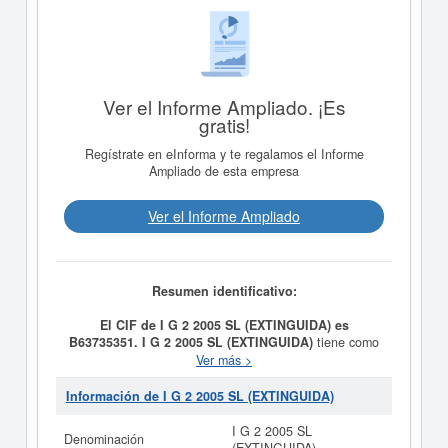
Ver el Informe Ampliado. ¡Es
gratis!
Regístrate en eInforma y te regalamos el Informe
Ampliado de esta empresa
Ver el Informe Ampliado
Resumen identificativo:
El CIF de I G 2 2005 SL (EXTINGUIDA) es
B63735351.
I G 2 2005 SL (EXTINGUIDA)
tiene como
fecha de creación el día 19/01/2005 y su meta es LA
Ver más >
REALIZACION DE ACTIVIDADES Y LA PRESTACION
DE SERVICIOS RELACIONADOS CON LA
Información de I G 2 2005 SL (EXTINGUIDA)
FONTANERIA, INSTALACIONES DE GAS,
ELECTRICIDAD Y DE MAQUINARIA DE AIRE
I G 2 2005 SL
Denominación
ACONDICIONADO. Se clasifica dentro de la categoría