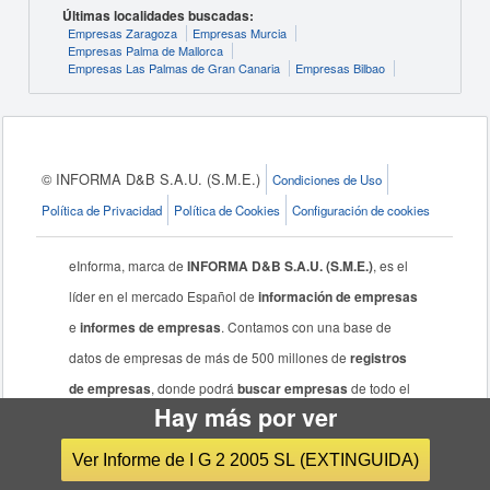
Últimas localidades buscadas:
Empresas Zaragoza
Empresas Murcia
Empresas Palma de Mallorca
Empresas Las Palmas de Gran Canaria
Empresas Bilbao
© INFORMA D&B S.A.U. (S.M.E.)
Condiciones de Uso
Política de Privacidad
Política de Cookies
Configuración de cookies
eInforma, marca de
INFORMA D&B S.A.U. (S.M.E.)
, es el
líder en el mercado Español de
información de empresas
e
informes de empresas
. Contamos con una base de
datos de empresas de más de 500 millones de
registros
de empresas
, donde podrá
buscar empresas
de todo el
Hay más por ver
mundo, más de 7 millones de agentes económicos
nacionales y acceso a Prospecta.
Ver Informe de I G 2 2005 SL (EXTINGUIDA)