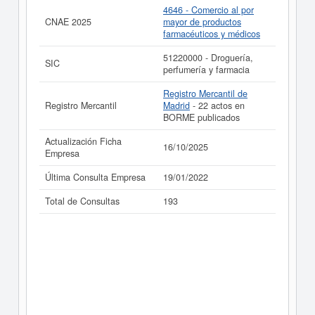
4646 - Comercio al por
Si está interesado en conocer más datos de la empresa
CNAE 2025
mayor de productos
INDUSTRIAS OPTICAS PEDRO MARTIN S.L. puede
farmacéuticos y médicos
acceder inmediatamente a este Informe ampliado
de
INDUSTRIAS OPTICAS PEDRO MARTIN S.L. y
51220000 - Droguería,
SIC
consultar los resultados de sus años de actividad, así
perfumería y farmacia
como los balances y cuentas de resultados disponibles.
Registro Mercantil de
La última actualización del informe de empresa se ha
Registro Mercantil
Madrid
- 22 actos en
realizado el 16/10/2025.
BORME publicados
Actualización Ficha
16/10/2025
Empresa
Última Consulta Empresa
19/01/2022
Total de Consultas
193