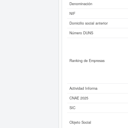
Denominación
Si está interesado en conoce
NIF
ARIBAU SL y consultar
Domicilio social anterior
Número DUNS
Ranking de Empresas
Actividad Informa
CNAE 2025
SIC
Objeto Social