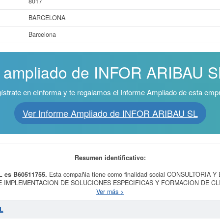
8017
BARCELONA
Barcelona
e ampliado de INFOR ARIBAU SL 
ístrate en eInforma y te regalamos el Informe Ampliado de esta emp
Ver Informe Ampliado de INFOR ARIBAU SL
Resumen identificativo:
L es B60511755.
Esta compañia tiene como finalidad social CONSULTORIA
 IMPLEMENTACION DE SOLUCIONES ESPECIFICAS Y FORMACION DE CL
 TERCERAS EMPRESAS RELACIONADAS CON INFORMATI, teniendo como fech
Ver más >
7020 - Otras actividades de consultoría de gestión empresarial. El número de
 Esta ficha de empresa se ha consultado un total de 48. La última consulta ha
L
iones a las que puede optar esta empresa. Esta compañía tiene un rango de cap