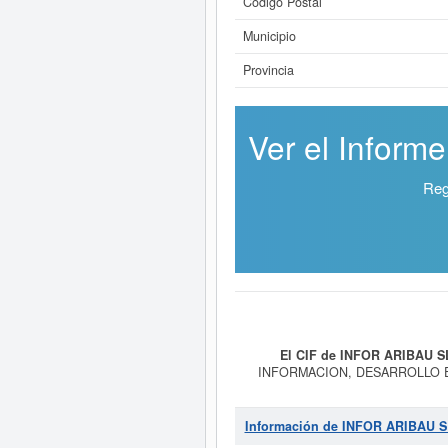
Código Postal
Municipio
Provincia
Ver el Inform
Reg
El CIF de INFOR ARIBAU S
INFORMACION, DESARROLLO E
PRODUCTOS BAJO LICENCIA DE
28/02/1994. El CNAE que tiene es 
INFOR ARIBAU SL
es el 87420000.
Información de INFOR ARIBAU S
puede consultar además las subvenc