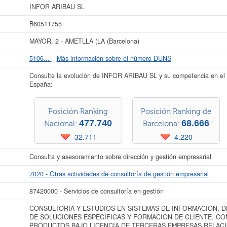
Registro Mercantil de Barcelona, tienen publicados 26 actos en el BORME.
INFOR ARIBAU SL
r más datos de la empresa INFOR ARIBAU SL puede
acceder inmediatamente a e
B60511755
 los resultados de sus años de actividad, así como los balances y cuentas de r
MAYOR, 2 - AMETLLA (LA (Barcelona)
La última actualización del informe de empresa se ha realizado el 09/06/2026.
5106...
Más información sobre el número DUNS
Consulte la evolución de INFOR ARIBAU SL y su competencia en el
España:
Posición Ranking
Posición Ranking de
477.740
68.666
Nacional:
Barcelona:
32.711
4.220
Consulta y asesoramiento sobre dirección y gestión empresarial
7020 - Otras actividades de consultoría de gestión empresarial
87420000 - Servicios de consultoría en gestión
CONSULTORIA Y ESTUDIOS EN SISTEMAS DE INFORMACION, 
DE SOLUCIONES ESPECIFICAS Y FORMACION DE CLIENTE. CO
PRODUCTOS BAJO LICENCIA DE TERCERAS EMPRESAS RELAC