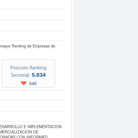
ste Informe ampliado
de INFOR
esultados disponibles.
 mayor Ranking de Empresas de
Posición Ranking
5.834
Sectorial:
646
DESARROLLO E IMPLEMENTACION
MERCIALIZACION DE
IONADAS CON INFORMATI