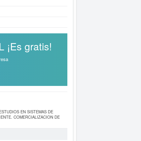
¡Es gratis!
resa
 Y ESTUDIOS EN SISTEMAS DE
IENTE. COMERCIALIZACION DE
a de su constitución el día
l SIC correspondiente a la empresa
 sido el 10/12/2024. En esta página
ital de 0 a 3.100 €. Adscrita en el