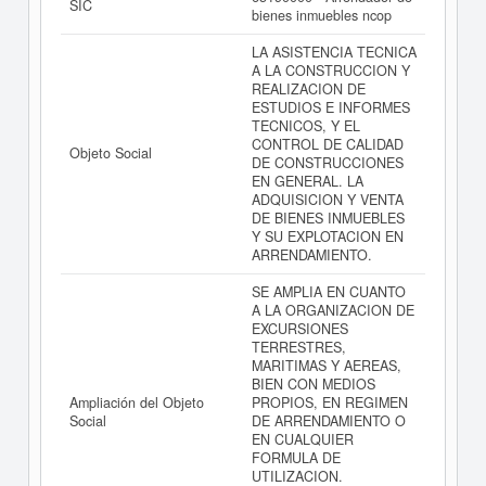
SIC
INGENIERIA Y CONTROL DE OBRAS SL
bienes inmuebles ncop
(EXTINGUIDA) puede
acceder inmediatamente a este
Informe ampliado
de INGENIERIA Y CONTROL DE
LA ASISTENCIA TECNICA
OBRAS SL (EXTINGUIDA) y consultar los resultados de
A LA CONSTRUCCION Y
sus años de actividad, así como los balances y cuentas
REALIZACION DE
de resultados disponibles.
ESTUDIOS E INFORMES
TECNICOS, Y EL
La última actualización del informe de empresa se ha
CONTROL DE CALIDAD
realizado el 09/06/2026.
Objeto Social
DE CONSTRUCCIONES
EN GENERAL. LA
ADQUISICION Y VENTA
DE BIENES INMUEBLES
Y SU EXPLOTACION EN
ARRENDAMIENTO.
SE AMPLIA EN CUANTO
A LA ORGANIZACION DE
EXCURSIONES
TERRESTRES,
MARITIMAS Y AEREAS,
BIEN CON MEDIOS
Ampliación del Objeto
PROPIOS, EN REGIMEN
Social
DE ARRENDAMIENTO O
EN CUALQUIER
FORMULA DE
UTILIZACION.