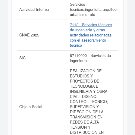
consultar los resultados de sus años de actividad, así
Servicios
como los balances y cuentas de resultados disponibles.
Actividad Informa
tecnicos:ingenieria,arquitectura,
urbanismo. etc
La última actualización del informe de empresa se ha
realizado el 09/06/2026.
7112 - Servicios técnicos
de ingeniería y otras
CNAE 2025
actividades relacionadas
con el asesoramiento
técnico
87110000 - Servicios de
SIC
ingeniería
REALIZACION DE
ESTUDIOS Y
PROYECTOS DE
TECNOLOGIA E
INGENIERIA Y OBRA
CIVIL. DISENO,
CONTROL TECNICO,
Objeto Social
SUPERVISION Y
DIRECCION DE LA
TRANSMISION EN
REDES DE ALTA
TENSION Y
DISTRIBUCION EN