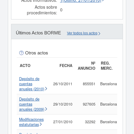
Actos informativos:
1(Último: 27/01/2010)
Actos sobre
0
procedimientos:
Últimos Actos BORME
Ver todos los actos
Otros actos
Nº
REG.
ACTO
FECHA
ANUNCIO
MERC.
Depósito de
cuentas
26/10/2011
855551
Barcelona
Consu
anuales (2010)
Depósito de
cuentas
29/10/2010
927605
Barcelona
Consu
anuales (2009)
Modificaciones
27/01/2010
32292
Barcelona
Consu
estatutarias