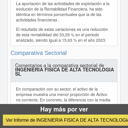
La aportación de las actividades de explotación a la
evolución de la Rentabilidad Financiera, ha sido
idéntica en términos porcentuales que la de las
actividades financieras .
El resultado de estas variaciones es una reducción
de esta rentabilidad del 33,29 % en el periodo
analizado, siendo igual a 15,63 % en el año 2023.
Comparativa Sectorial
Comentarios a la comparativa sectorial de
INGENIERIA FISICA DE ALTA TECNOLOGIA
SL
En comparación con su sector, el activo de la
empresa muestra una menor proporción de Activo
no corriente. En concreto, la diferencia con la media
del sector es de -34,51 %.
Hay más por ver
En cuanto a la composición del pasivo, la empresa
recurre en mayor medida a la autofinanciación,
Ver Informe de INGENIERIA FISICA DE ALTA TECNOLOGI
siendo la proporción del Patrimonio Neto un 25,57 %