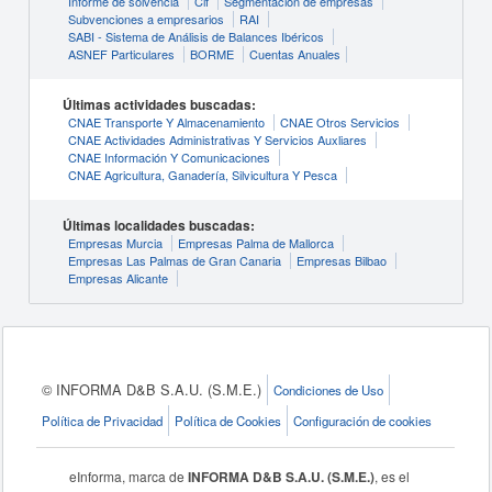
Informe de solvencia
Cif
Segmentación de empresas
Subvenciones a empresarios
RAI
SABI - Sistema de Análisis de Balances Ibéricos
ASNEF Particulares
BORME
Cuentas Anuales
Últimas actividades buscadas:
CNAE Transporte Y Almacenamiento
CNAE Otros Servicios
CNAE Actividades Administrativas Y Servicios Auxliares
CNAE Información Y Comunicaciones
CNAE Agricultura, Ganadería, Silvicultura Y Pesca
Últimas localidades buscadas:
Empresas Murcia
Empresas Palma de Mallorca
Empresas Las Palmas de Gran Canaria
Empresas Bilbao
Empresas Alicante
© INFORMA D&B S.A.U. (S.M.E.)
Condiciones de Uso
Política de Privacidad
Política de Cookies
Configuración de cookies
eInforma, marca de
INFORMA D&B S.A.U. (S.M.E.)
, es el