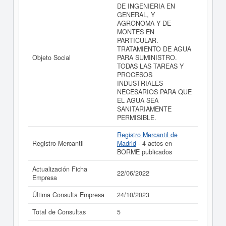
INGENIERIA DE TRANSFORMACIONES
DE INGENIERIA EN
AGROINDUSTRIALES S.L. y consultar los resultados de
GENERAL, Y
sus años de actividad, así como los balances y cuentas
AGRONOMA Y DE
de resultados disponibles.
MONTES EN
PARTICULAR.
La última actualización del informe de empresa se ha
TRATAMIENTO DE AGUA
realizado el 22/06/2022.
Objeto Social
PARA SUMINISTRO.
TODAS LAS TAREAS Y
PROCESOS
INDUSTRIALES
NECESARIOS PARA QUE
EL AGUA SEA
SANITARIAMENTE
PERMISIBLE.
Registro Mercantil de
Registro Mercantil
Madrid
- 4 actos en
BORME publicados
Actualización Ficha
22/06/2022
Empresa
Última Consulta Empresa
24/10/2023
Total de Consultas
5