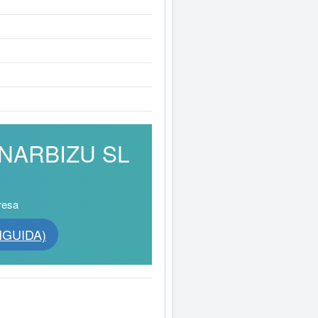
PINARBIZU SL
resa
NGUIDA)