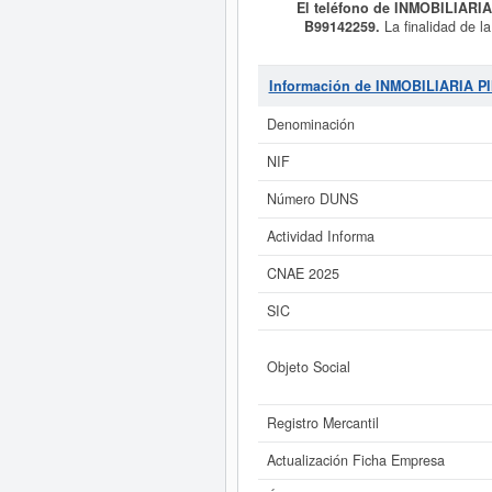
El teléfono de INMOBILIARI
B99142259.
La finalidad de 
ARRENDAMIENTO Y GRAVAMEN 
FORMAS ADMITIDAS EN DERECHO D
dentro de la categoría 6820 - Al
Información de INMOBILIARIA P
clasifica dentro del Sistema Inte
plantilla. Esta empresa acumula 
Denominación
subvenciones puede optar esta empr
un rango de capital social mayor d
NIF
Si está interesado en conocer m
Número DUNS
ampliado
de INMOBILIARIA PINARBI
Actividad Informa
CNAE 2025
SIC
Objeto Social
Registro Mercantil
Actualización Ficha Empresa