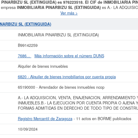
A PINARBIZU SL (EXTINGUIDA) es 976223518. El CIF de INMOBILIARIA P
la empresa
INMOBILIARIA PINARBIZU SL (EXTINGUIDA)
es A.- LA ADQUISI
DE BIENES INMUEBLES.B.- LA EJECUCION POR CUENTA PROPIA O AJE
Ver más >
E TODO TIPO DE CONSTRUCCIONES DE EDIFIC y fue constituida el 16/01
quiler de bienes inmobiliarios por cuenta propia. La empresa
INMOBILIARIA P
INARBIZU SL (EXTINGUIDA)
rnacional de Clasificación en la actividad 65190000. Esta empresa está compue
un total de 4 consultas en eInforma. La última consulta se ha producido el 25/
INMOBILIARIA PINARBIZU SL (EXTINGUIDA)
esa y otras similares, puede hacerlo desde esta misma web.
INMOBILIARIA 
e 60.000 €. Existen 11 actos publicados en el BORME y en el Registro Mercantil
B99142259
ás datos de la empresa INMOBILIARIA PINARBIZU SL (EXTINGUIDA) puede
acc
7686...
Más información sobre el número DUNS
ZU SL (EXTINGUIDA) y consultar los resultados de sus años de actividad, as
resultados disponibles.
Alquiler de bienes inmuebles
La última actualización del informe de empresa se ha realizado el 10/09/2024.
6820 - Alquiler de bienes inmobiliarios por cuenta propia
65190000 - Arrendador de bienes inmuebles ncop
A.- LA ADQUISICION, VENTA, ENAJENACION, ARRENDAMIENTO
INMUEBLES.B.- LA EJECUCION POR CUENTA PROPIA O AJENA 
FORMAS ADMITIDAS EN DERECHO DE TODO TIPO DE CONSTRU
Registro Mercantil de Zaragoza
- 11 actos en BORME publicados
10/09/2024