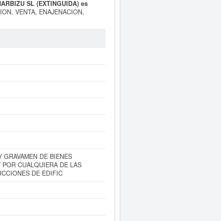
INARBIZU SL (EXTINGUIDA) es
CION, VENTA, ENAJENACION,
NA Y POR CUALQUIERA DE LAS
/2007. Se clasifica en el CNAE
INARBIZU SL (EXTINGUIDA)
se
sta por un total de 1 empleados en
05/2011. Para saber a qué tipo de
PINARBIZU SL (EXTINGUIDA)
tiene
 figura en el apartado de Zaragoza.
eder inmediatamente a este Informe
í como los balances y cuentas de
 Y GRAVAMEN DE BIENES
Y POR CUALQUIERA DE LAS
CCIONES DE EDIFIC