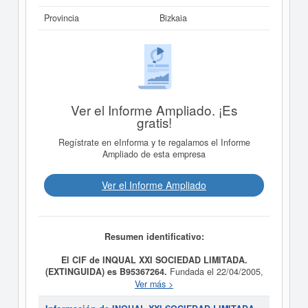
Provincia
Bizkaia
Ver el Informe Ampliado. ¡Es
gratis!
Regístrate en eInforma y te regalamos el Informe
Ampliado de esta empresa
Ver el Informe Ampliado
Resumen identificativo:
El CIF de INQUAL XXI SOCIEDAD LIMITADA.
(EXTINGUIDA) es B95367264.
Fundada el 22/04/2005,
la compañia
INQUAL XXI SOCIEDAD LIMITADA.
Ver más >
(EXTINGUIDA)
tiene como finalidad EL DESARROLLO
DE SISTEMAS DE INFORMACION EN EL AREA DE LA