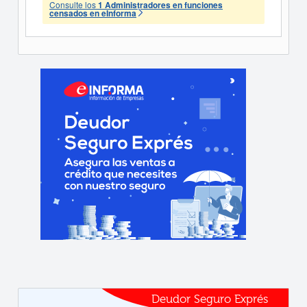
Consulte los
1 Administradores en funciones
censados en eInforma
Deudor Seguro Exprés