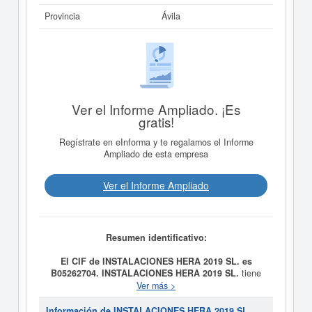
Provincia
Ávila
Ver el Informe Ampliado. ¡Es
gratis!
Regístrate en eInforma y te regalamos el Informe
Ampliado de esta empresa
Ver el Informe Ampliado
Resumen identificativo:
El CIF de INSTALACIONES HERA 2019 SL. es
B05262704.
INSTALACIONES HERA 2019 SL.
tiene
como fecha de creación el día 19/02/2019 y su meta es
Ver más >
-La instalación de fontanería y sistemas de calefacción y
aire acondicionado, incluidas las ampliaciones, las
Información de INSTALACIONES HERA 2019 SL.