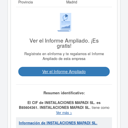
Provincia
Madrid
Ver el Informe Ampliado. ¡Es
gratis!
Regístrate en eInforma y te regalamos el Informe
Ampliado de esta empresa
Ver el Informe Ampliado
Resumen identificativo:
El CIF de INSTALACIONES MAPADI SL. es
B85604361.
INSTALACIONES MAPADI SL.
tiene como
fecha de creación el día 14/01/2009 y su meta es
Ver más >
ESTUDIO, PROYECTO Y EJECUCION DE TODO TIPO
DE TRABAJOS DE FONTANERIA.. Se clasifica dentro
Información de INSTALACIONES MAPADI SL.
de la categoría del CNAE 4322 - Fontanería, instalación