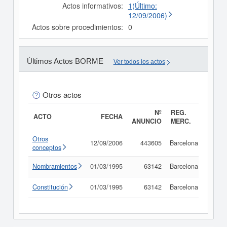
Actos informativos:
1(Último:
12/09/2006)
Actos sobre procedimientos:
0
Últimos Actos BORME
Ver todos los actos
Otros actos
Nº
REG.
ACTO
FECHA
ANUNCIO
MERC.
Otros
12/09/2006
443605
Barcelona
Consu
conceptos
Nombramientos
01/03/1995
63142
Barcelona
Consu
Constitución
01/03/1995
63142
Barcelona
Consu