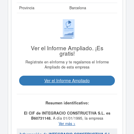
Provincia
Barcelona
Ver el Informe Ampliado. ¡Es
gratis!
Regístrate en eInforma y te regalamos el Informe
Ampliado de esta empresa
Ver el Informe Ampliado
Resumen identificativo:
El CIF de INTEGRACIO CONSTRUCTIVA S.L. es
B60731148.
A día 01/01/1995, la empresa
INTEGRACIO CONSTRUCTIVA S.L.
fue formada con
Ver más >
el objetivo CONSTRUCCION DE TODO TIPO DE
BIENES INMUEBLES.REHABILITACION,