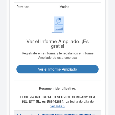
Provincia
Madrid
Ver el Informe Ampliado. ¡Es
gratis!
Regístrate en eInforma y te regalamos el Informe
Ampliado de esta empresa
Ver el Informe Ampliado
Resumen identificativo:
El CIF de INTEGRATED SERVICE COMPANY CI &
SEL ETT SL. es B86462884.
La fecha de alta de
INTEGRATED SERVICE COMPANY CI & SEL ETT SL.
Ver más >
fue el día 18/04/2012, constituyendo su meta como
ACTIVIDADES PROPIAS DE UNA AGENCIA DE