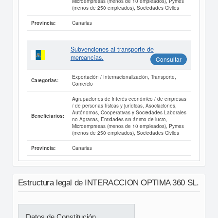
Microempresas (menos de 10 empleados), Pymes
(menos de 250 empleados), Sociedades Civiles
Canarias
Provincia:
Subvenciones al transporte de
mercancías.
Consultar
Exportación / Internacionalización, Transporte,
Categorías:
Comercio
Agrupaciones de interés económico / de empresas
/ de personas físicas y jurídicas, Asociaciones,
Autónomos, Cooperativas y Sociedades Laborales
Beneficiarios:
no Agrarias, Entidades sin ánimo de lucro,
Microempresas (menos de 10 empleados), Pymes
(menos de 250 empleados), Sociedades Civiles
Canarias
Provincia:
Estructura legal de INTERACCION OPTIMA 360 SL.
Datos de Constitución