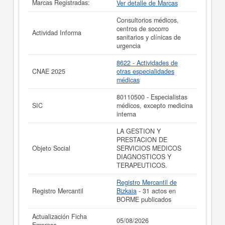
Marcas Registradas:
Ver detalle de Marcas
empresa en Bizkaia y el BORME ha publicado hasta
ahora 31 actos.
Consultorios médicos,
centros de socorro
Si está interesado en conocer más datos de la empresa
Actividad Informa
sanitarios y clínicas de
INTERVENCIONISMO CARDIOVASCULAR
urgencia
HEMODINAMICA VIZCAYA SOCIEDAD LIMITADA puede
acceder inmediatamente a este Informe ampliado
de
8622 - Actividades de
INTERVENCIONISMO CARDIOVASCULAR
CNAE 2025
otras especialidades
HEMODINAMICA VIZCAYA SOCIEDAD LIMITADA y
médicas
consultar los resultados de sus años de actividad, así
como los balances y cuentas de resultados disponibles.
80110500 - Especialistas
SIC
médicos, excepto medicina
La última actualización del informe de empresa se ha
interna
realizado el 05/08/2026.
LA GESTION Y
PRESTACION DE
Objeto Social
SERVICIOS MEDICOS
DIAGNOSTICOS Y
TERAPEUTICOS.
Registro Mercantil de
Registro Mercantil
Bizkaia
- 31 actos en
BORME publicados
Actualización Ficha
05/08/2026