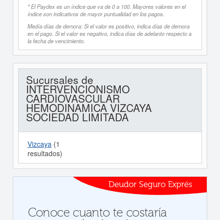
* El Paydex es un índice que va de 0 a 100. Mayores valores en el
índice son indicativos de mayor puntualidad en los pagos.
Medía días de demora: Si el valor es positivo, indica días de demora
en el pago. Si el valor es negativo, indica días de adelanto respecto a
la fecha de vencimiento.
Sucursales de
INTERVENCIONISMO
CARDIOVASCULAR
HEMODINAMICA VIZCAYA
SOCIEDAD LIMITADA
Vizcaya
(1
resultados)
Deudor Seguro Exprés
Conoce cuanto te costaría