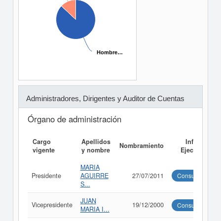
Hombre…
Hombre…
Administradores, Dirigentes y Auditor de Cuentas
Órgano de administración
Cargo
Apellidos
Informe
Nombramiento
vigente
y nombre
Ejecutivo
MARIA
Presidente
AGUIRRE
27/07/2011
Consultar
S...
JUAN
Vicepresidente
19/12/2000
Consultar
MARIA I...