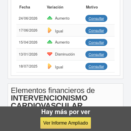
Fecha
Variación
Motivo
24/06/2026
Aumento
Consultar
17/06/2026
Consultar
Igual
15/04/2026
Aumento
Consultar
13/01/2026
Disminución
Consultar
18/07/2025
Consultar
Igual
Elementos financieros de
INTERVENCIONISMO
CARDIOVASCULAR
Hay más por ver
HEMODINAMICA VIZCAYA
SOCIEDAD LIMITADA
Ver Informe Ampliado