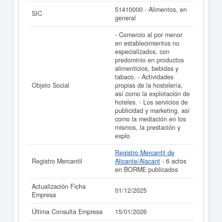
INVERSION Y MEDIACION ULTRAMAR SL. puede
51410000 - Alimentos, en
SIC
acceder inmediatamente a este Informe ampliado
de
general
INVERSION Y MEDIACION ULTRAMAR SL. y consultar
los resultados de sus años de actividad, así como los
- Comercio al por menor
balances y cuentas de resultados disponibles.
en establecimientos no
especializados, con
La última actualización del informe de empresa se ha
predominio en productos
realizado el 01/12/2025.
alimenticios, bebidas y
tabaco. - Actividades
Objeto Social
propias de la hostelería,
así como la explotación de
hoteles. - Los servicios de
publicidad y marketing, así
como la mediación en los
mismos, la prestación y
explo
Registro Mercantil de
Registro Mercantil
Alicante/Alacant
- 6 actos
en BORME publicados
Actualización Ficha
01/12/2025
Empresa
Última Consulta Empresa
15/01/2026