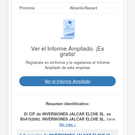
Provincia
Alicante/Alacant
Ver el Informe Ampliado. ¡Es
gratis!
Regístrate en eInforma y te regalamos el Informe
Ampliado de esta empresa
Ver el Informe Ampliado
Resumen identificativo:
El CIF de INVERSIONES JALCAR ELCHE SL. es
B54752092.
INVERSIONES JALCAR ELCHE SL.
tiene
como fecha de creación el día 11/12/2013 y su meta es
Ver más >
La compraventa de inmuebles. Alquiler por cuenta
propia de viviendas. Se clasifica dentro de la categoría