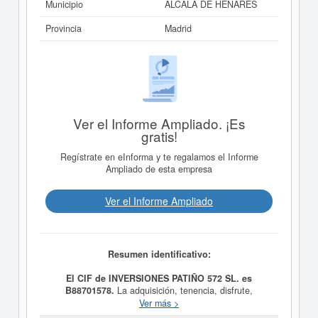
Municipio
ALCALA DE HENARES
Provincia
Madrid
Ver el Informe Ampliado. ¡Es
gratis!
Regístrate en eInforma y te regalamos el Informe
Ampliado de esta empresa
Ver el Informe Ampliado
Resumen identificativo:
El CIF de INVERSIONES PATIÑO 572 SL. es
B88701578.
La adquisición, tenencia, disfrute,
administración y enajenación de toda clase de valores
Ver más >
mobiliarios por cuenta propia, quedando excluidas las