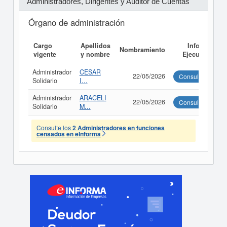
Administradores, Dirigentes y Auditor de Cuentas
Órgano de administración
Cargo
Apellidos
Informe
Nombramiento
vigente
y nombre
Ejecutivo
Administrador
CESAR
22/05/2026
Consultar
Solidario
I...
Administrador
ARACELI
22/05/2026
Consultar
Solidario
M...
Consulte los
2 Administradores en funciones
censados en eInforma