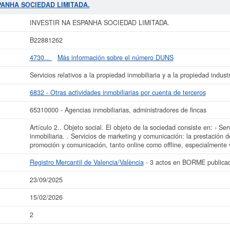
D LIMITADA.
se encuentra en la clasificación SIC correspondiente a la activid
SPANHA SOCIEDAD LIMITADA.
isualización es del 15/02/2026. Esta empresa y otras similiares pueden aspirar 
túa alrededor de 0 a 3.100 €. El número de actos publicados en el BORME sobre
INVESTIR NA ESPANHA SOCIEDAD LIMITADA.
Registro Mercantil de Valencia/València.
B22881262
ás datos de la empresa INVESTIR NA ESPANHA SOCIEDAD LIMITADA. puede
acc
SOCIEDAD LIMITADA. y consultar los resultados de sus años de actividad, a
4730...
Más información sobre el número DUNS
resultados disponibles.
Servicios relativos a la propiedad inmobiliaria y a la propiedad industr
La última actualización del informe de empresa se ha realizado el 23/09/2025.
6832 - Otras actividades inmobiliarias por cuenta de terceros
65310000 - Agencias inmobiliarias, administradores de fincas
Artículo 2.. Objeto social. El objeto de la sociedad consiste en: - Ser
inmobiliaria. . Servicios de marketing y comunicación: la prestación d
promoción y comunicación, tanto online como offline, especialmente 
Registro Mercantil de Valencia/València
- 3 actos en BORME publica
23/09/2025
15/02/2026
2