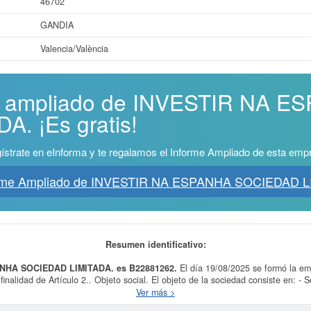
46702
GANDIA
Valencia/València
me ampliado de INVESTIR NA 
. ¡Es gratis!
ístrate en eInforma y te regalamos el Informe Ampliado de esta emp
orme Ampliado de INVESTIR NA ESPANHA SOCIEDAD L
Resumen identificativo:
ANHA SOCIEDAD LIMITADA. es B22881262.
El día 19/08/2025 se formó la e
finalidad de Artículo 2.. Objeto social. El objeto de la sociedad consiste en: - S
ing y comunicación: la prestación de servicios de marketing, publicidad, promoci
Ver más >
 a la. Está dentro de la categoría CNAE 6832 - Otras actividades inmobiliarias 