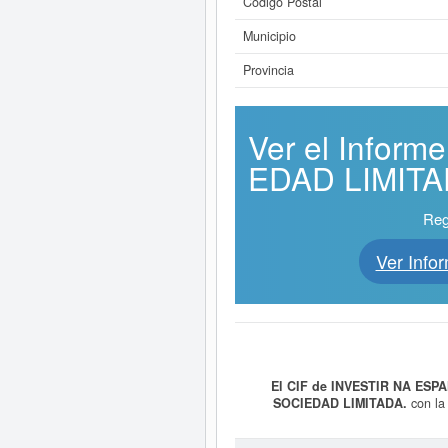
Código Postal
Municipio
Provincia
Ver el Infor
EDAD LIMITADA
Reg
Ver Inf
El CIF de INVESTIR NA ESP
SOCIEDAD LIMITADA.
con la 
inmobiliaria. . Servicios de market
offline, especialmente vinculados