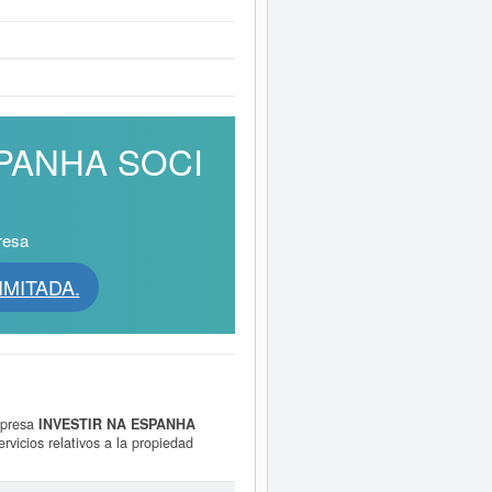
ESPANHA SOCI
resa
IMITADA.
mpresa
INVESTIR NA ESPANHA
ervicios relativos a la propiedad
ón y comunicación, tanto online como
por cuenta de terceros. La empresa