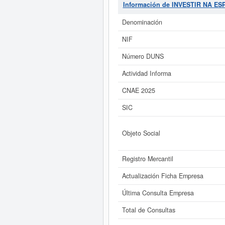
INVESTIR NA ESPANHA SOCIEDA
Información de INVESTIR NA E
total de 2 consultas. La última v
cuales desde aquí. Su capital se si
Denominación
NIF
Si está interesado en conocer m
ampliado
de INVESTIR NA ESPANHA 
Número DUNS
Actividad Informa
CNAE 2025
SIC
Objeto Social
Registro Mercantil
Actualización Ficha Empresa
Última Consulta Empresa
Total de Consultas