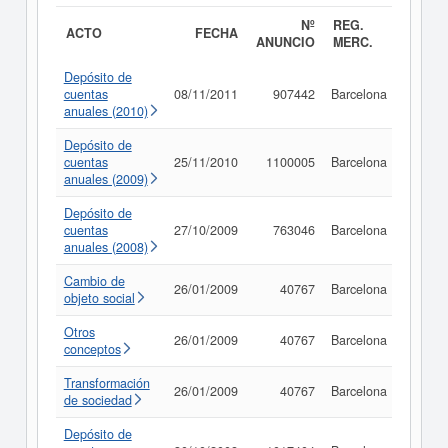
Nº
REG.
ACTO
FECHA
ANUNCIO
MERC.
Depósito de
cuentas
08/11/2011
907442
Barcelona
Consu
anuales (2010)
Depósito de
cuentas
25/11/2010
1100005
Barcelona
Consu
anuales (2009)
Depósito de
cuentas
27/10/2009
763046
Barcelona
Consu
anuales (2008)
Cambio de
26/01/2009
40767
Barcelona
Consu
objeto social
Otros
26/01/2009
40767
Barcelona
Consu
conceptos
Transformación
26/01/2009
40767
Barcelona
Consu
de sociedad
Depósito de