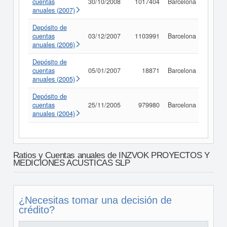
cuentas
30/10/2008
1017404
Barcelona
Consu
anuales (2007)
Depósito de
cuentas
03/12/2007
1103991
Barcelona
Consu
anuales (2006)
Depósito de
cuentas
05/01/2007
18871
Barcelona
Consu
anuales (2005)
Depósito de
cuentas
25/11/2005
979980
Barcelona
Consu
anuales (2004)
Ratios y Cuentas anuales de INZVOK PROYECTOS Y
MEDICIONES ACUSTICAS SLP
¿Necesitas tomar una decisión de
crédito?