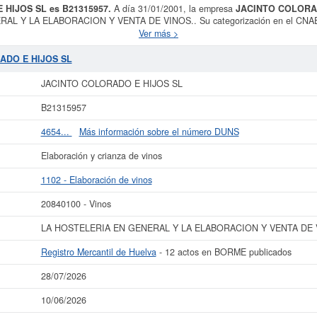
 HIJOS SL es B21315957.
A día 31/01/2001, la empresa
JACINTO COLORA
AL Y LA ELABORACION Y VENTA DE VINOS.. Su categorización en el CNAE es
JACINTO COLORADO E HIJOS SL
cuenta con el número 20840100. El conjun
Ver más >
HIJOS SL
es de 1. Esta empresa se ha consultado en eInforma un total de 20 v
licitar alguna subvención y para informarse de cuales son, puede hacerlo en e
ADO E HIJOS SL
de 3.100 a 60.000 €. Esta empresa ha publicado 12 actos en el BORME y se dió
Huelva.
JACINTO COLORADO E HIJOS SL
ás datos de la empresa JACINTO COLORADO E HIJOS SL puede
acceder inmedia
B21315957
nsultar los resultados de sus años de actividad, así como los balances y c
4654...
Más información sobre el número DUNS
La última actualización del informe de empresa se ha realizado el 28/07/2026.
Elaboración y crianza de vinos
1102 - Elaboración de vinos
20840100 - Vinos
LA HOSTELERIA EN GENERAL Y LA ELABORACION Y VENTA DE 
Registro Mercantil de Huelva
- 12 actos en BORME publicados
28/07/2026
10/06/2026