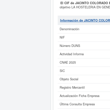
El CIF de JACINTO COLORADO E
objetivo LA HOSTELERIA EN GENER
la clasificación SIC, la empresa
empresa
JACINTO COLORADO E 
10/06/2026. Esta compañia puede so
Información de JACINTO COLOR
de la compañia está entre el rango 
Denominación
Si está interesado en conocer m
NIF
JACINTO COLORADO E HIJOS SL y co
Número DUNS
Actividad Informa
CNAE 2025
SIC
Objeto Social
Registro Mercantil
Actualización Ficha Empresa
Última Consulta Empresa