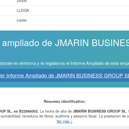
25006
LLEIDA
Lleida
me ampliado de JMARIN BUSI
ístrate en eInforma y te regalamos el Informe Ampliado de esta emp
er Informe Ampliado de JMARIN BUSINESS GROUP S
Resumen identificativo:
UP SL. es B22666002.
La fecha de alta de
JMARIN BUSINESS GROUP SL.
f
ntabilidad, teneduría de libros, auditoria y asesoría fiscal. La prestación de se
artificial. El desarrollo, explotación, comercialización y mantenimiento de plata
Ver más >
ada dentro del CNAE en la categoría 6920 - Actividades de contabilidad, tenedur