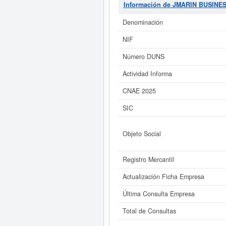
fiscal.
JMARIN BUSINESS GROUP 
Información de JMARIN BUSINE
veces, donde la última consulta s
capital aproximado de esta empres
Denominación
NIF
Si está interesado en conocer 
JMARIN BUSINESS GROUP SL. y co
Número DUNS
Actividad Informa
CNAE 2025
SIC
Objeto Social
Registro Mercantil
Actualización Ficha Empresa
Última Consulta Empresa
Total de Consultas