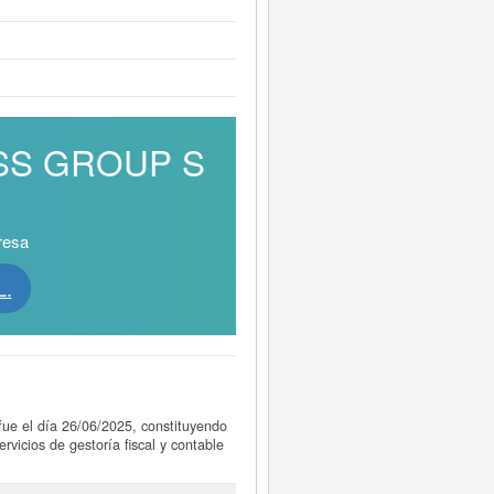
NESS GROUP S
resa
L.
ue el día 26/06/2025, constituyendo
rvicios de gestoría fiscal y contable
formas digitales, aplicaciones web y
ía de libros, auditoría y asesoría