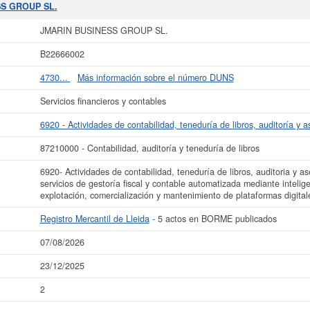
SL.
se encuentra dentro de la clasificación SIC con el número 87210000. Se ha
SS GROUP SL.
e ha producido el 23/12/2025. Aquí mismo puede informarse de qué subvencione
a es de 0 a 3.100 €. La empresa
JMARIN BUSINESS GROUP SL.
está inscrita
JMARIN BUSINESS GROUP SL.
tiene en el BORME 5 actos.
B22666002
más datos de la empresa JMARIN BUSINESS GROUP SL. puede
acceder inmediat
nsultar los resultados de sus años de actividad, así como los balances y cue
4730...
Más información sobre el número DUNS
La última actualización del informe de empresa se ha realizado el 07/08/2026.
Servicios financieros y contables
6920 - Actividades de contabilidad, teneduría de libros, auditoría y as
87210000 - Contabilidad, auditoría y teneduría de libros
6920- Actividades de contabilidad, teneduría de libros, auditoria y as
servicios de gestoría fiscal y contable automatizada mediante inteligenc
explotación, comercialización y mantenimiento de plataformas digital
Registro Mercantil de Lleida
- 5 actos en BORME publicados
07/08/2026
23/12/2025
2