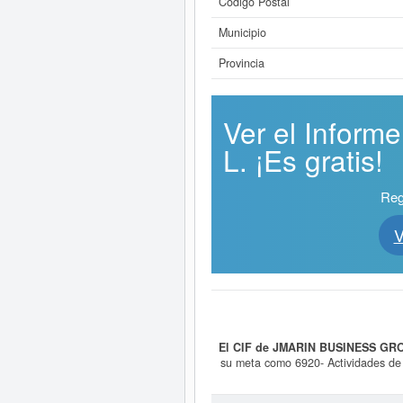
Código Postal
Municipio
Provincia
Ver el Infor
L. ¡Es gratis!
Reg
V
El CIF de JMARIN BUSINESS GRO
su meta como 6920- Actividades de co
automatizada mediante inteligencia 
móvil. Esta empresa está clasific