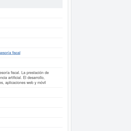
 consultado esta ficha un total de 2
s puede solicitar esta empresa. El
 en el Registro Mercantil de Lleida y
amente a este Informe ampliado
de
ntas de resultados disponibles.
esoría fiscal
esoría fiscal. La prestación de
ia artificial. El desarrollo,
es, aplicaciones web y móvil