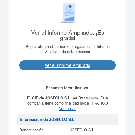
Ver el Informe Ampliado. ¡Es
gratis!
Regístrate en eInforma y te regalamos el Informe
Ampliado de esta empresa
Ver el Informe Ampliado
Resumen identificativo:
El CIF de JOSECLO S.L. es B17708876.
Esta
compañia tiene como finalidad social TRAFICO
INMOBILIARIO EN TODAS SUS MODALIDADES, TALES
Ver más >
COMO LA ADQUISICION Y VENTA DE TERRENOS E
INMUEBLES, FINCAS URBANAS Y RUSTICAS,
Información de JOSECLO S.L.
URBANIZACION DE TERRENOS, SU PARCELACION Y
SEGREGACION, CONSTRUCCION DE EDIFICIOS
Denominación
JOSECLO S.L.
EXPLO, teniendo como fecha de su constitución el día