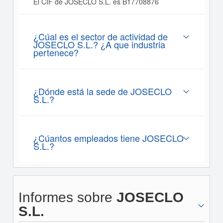
El CIF de JOSECLO S.L. es B17708876
¿Cúal es el sector de actividad de
JOSECLO S.L.? ¿A que industria
pertenece?
¿Dónde está la sede de JOSECLO
S.L.?
¿Cúantos empleados tiene JOSECLO
S.L.?
Informes sobre
JOSECLO
S.L.