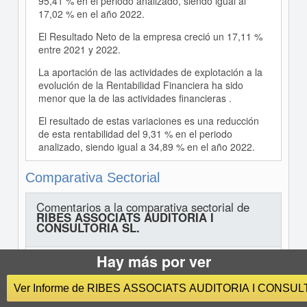
95,41 % en el periodo analizado, siendo igual al
17,02 % en el año 2022.
El Resultado Neto de la empresa creció un 17,11 %
entre 2021 y 2022.
La aportación de las actividades de explotación a la
evolución de la Rentabilidad Financiera ha sido
menor que la de las actividades financieras .
El resultado de estas variaciones es una reducción
de esta rentabilidad del 9,31 % en el periodo
analizado, siendo igual a 34,89 % en el año 2022.
Comparativa Sectorial
Comentarios a la comparativa sectorial de
RIBES ASSOCIATS AUDITORIA I
CONSULTORIA SL.
Hay más por ver
En comparación con su sector, el activo de la
empresa muestra una menor proporción de Activo
Ver Informe de RIBES ASSOCIATS AUDITORIA I CONSUL
no corriente. En concreto, la diferencia con la media
del sector es de -27,09 %.