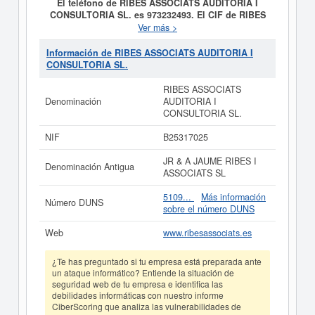
El teléfono de RIBES ASSOCIATS AUDITORIA I
CONSULTORIA SL. es 973232493. El CIF de RIBES
ASSOCIATS AUDITORIA I CONSULTORIA SL. es
Ver más >
B25317025.
Esta empresa tiene como propósito
SERVICIOS RELACIONADOS CON EL
Información de RIBES ASSOCIATS AUDITORIA I
ASESORAMIENTO EMPRESARIAL, TANTO A
CONSULTORIA SL.
PERSONAS FISICAS COMO PERSONAS JURIDICAS.
EN EL AMBITO DEL ASESORAMIENTO FISCAL,
RIBES ASSOCIATS
CONTABLE, ETC. y fue creada el día 03/01/1994. La
Denominación
AUDITORIA I
categoría CNAE en la que está dada de alta esta
CONSULTORIA SL.
empresa es 6920 - Actividades de contabilidad,
teneduría de libros, auditoría y asesoría fiscal. Dentro
NIF
B25317025
de la Clasificación Industrial Estándar o SIC,
RIBES
ASSOCIATS AUDITORIA I CONSULTORIA SL.
cuenta
JR & A JAUME RIBES I
Denominación Antigua
con el número 87210000. Esta empresa se compone de
ASSOCIATS SL
un total de 1. La ficha ha sido consultada el 05/02/2026
y contabiliza un total de 103 consultas. Si quiere
5109...
Más información
Número DUNS
consultar qué subvenciones puede llegar a pedir esta
sobre el número DUNS
empresa, puede hacerlo en esta misma web. El
patrimonio social de esta empresa es de 0 a 3.100 €. El
Web
www.ribesassociats.es
BORME tiene publicados 31 actos y está afiliada al
Registro Mercantil de Lleida.
¿Te has preguntado si tu empresa está preparada ante
un ataque informático? Entiende la situación de
Si está interesado en conocer más datos de la empresa
seguridad web de tu empresa e identifica las
RIBES ASSOCIATS AUDITORIA I CONSULTORIA SL.
debilidades informáticas con nuestro informe
puede
acceder inmediatamente a este Informe ampliado
CiberScoring que analiza las vulnerabilidades de
de RIBES ASSOCIATS AUDITORIA I CONSULTORIA