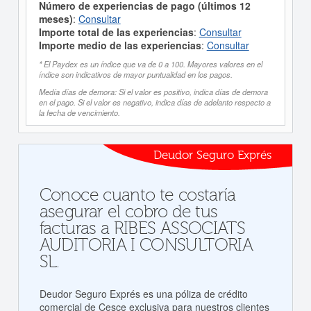
Número de experiencias de pago (últimos 12
meses)
:
Consultar
Importe total de las experiencias
:
Consultar
Importe medio de las experiencias
:
Consultar
* El Paydex es un índice que va de 0 a 100. Mayores valores en el
índice son indicativos de mayor puntualidad en los pagos.
Medía días de demora: Si el valor es positivo, indica días de demora
en el pago. Si el valor es negativo, indica días de adelanto respecto a
la fecha de vencimiento.
Deudor Seguro Exprés
Conoce cuanto te costaría
asegurar el cobro de tus
facturas a RIBES ASSOCIATS
AUDITORIA I CONSULTORIA
SL.
Deudor Seguro Exprés es una póliza de crédito
comercial de Cesce exclusiva para nuestros clientes