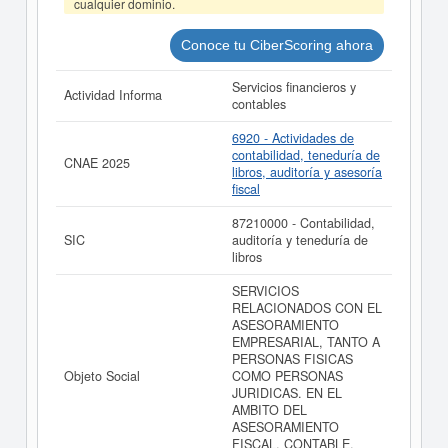
cualquier dominio.
SL. y consultar los resultados de sus años de actividad,
así como los balances y cuentas de resultados
disponibles.
Conoce tu CiberScoring ahora
La última actualización del informe de empresa se ha
Servicios financieros y
realizado el 09/06/2026.
Actividad Informa
contables
6920 - Actividades de
contabilidad, teneduría de
CNAE 2025
libros, auditoría y asesoría
fiscal
87210000 - Contabilidad,
SIC
auditoría y teneduría de
libros
SERVICIOS
RELACIONADOS CON EL
ASESORAMIENTO
EMPRESARIAL, TANTO A
PERSONAS FISICAS
Objeto Social
COMO PERSONAS
JURIDICAS. EN EL
AMBITO DEL
ASESORAMIENTO
FISCAL, CONTABLE,