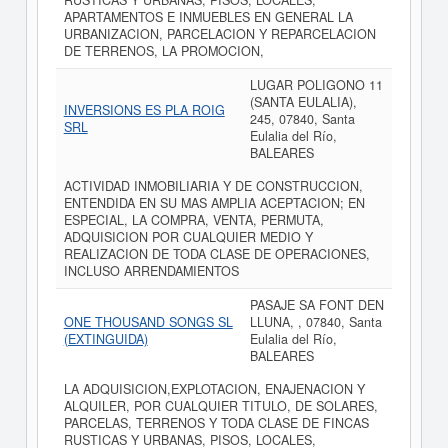
RUSTICAS Y URBANAS, PISOS, LOCALES,
APARTAMENTOS E INMUEBLES EN GENERAL LA
URBANIZACION, PARCELACION Y REPARCELACION
DE TERRENOS, LA PROMOCION,
LUGAR POLIGONO 11
(SANTA EULALIA),
INVERSIONS ES PLA ROIG
245, 07840, Santa
SRL
Eulalia del Río,
BALEARES
ACTIVIDAD INMOBILIARIA Y DE CONSTRUCCION,
ENTENDIDA EN SU MAS AMPLIA ACEPTACION; EN
ESPECIAL, LA COMPRA, VENTA, PERMUTA,
ADQUISICION POR CUALQUIER MEDIO Y
REALIZACION DE TODA CLASE DE OPERACIONES,
INCLUSO ARRENDAMIENTOS
PASAJE SA FONT DEN
ONE THOUSAND SONGS SL
LLUNA, , 07840, Santa
(EXTINGUIDA)
Eulalia del Río,
BALEARES
LA ADQUISICION,EXPLOTACION, ENAJENACION Y
ALQUILER, POR CUALQUIER TITULO, DE SOLARES,
PARCELAS, TERRENOS Y TODA CLASE DE FINCAS
RUSTICAS Y URBANAS, PISOS, LOCALES,