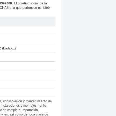
6399380.
El objetivo social de la
CNAE a la que pertenece es 4399 -
ficación del SIC es el 17999900. La
a se ha producido el 31/07/2026.
a aproximada del capital social de
en la provincia Madrid del Registro
mente a este Informe ampliado
de
tas de resultados disponibles.
 (Badajoz)
ón, conservación y mantenimiento de
 instalaciones y montajes, tanto
cción completa, reparación,
iviles, asi como de toda clase de