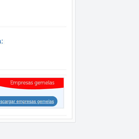
:
Empresas gemelas
scargar empresas gemelas