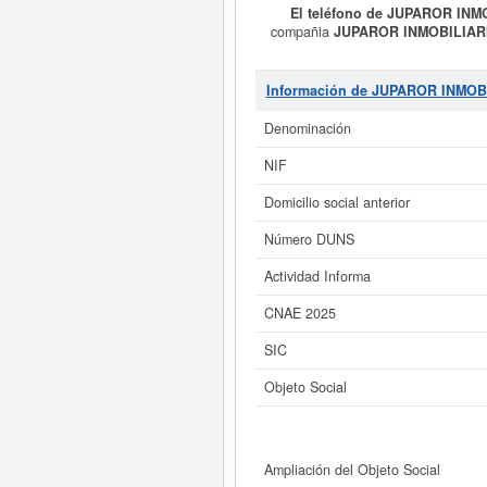
El teléfono de JUPAROR INM
compañia
JUPAROR INMOBILIAR
Otras actividades de construcción
empresa
JUPAROR INMOBILIA
Consulte en esta página las subve
Información de JUPAROR INMOB
esta empresa es mayor de 60.000 €.
Denominación
Si está interesado en conocer
NIF
JUPAROR INMOBILIARIA SL y con
Domicilio social anterior
Número DUNS
Actividad Informa
CNAE 2025
SIC
Objeto Social
Ampliación del Objeto Social