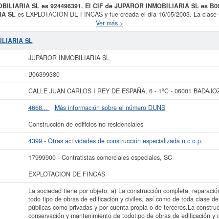
OBILIARIA SL es 924496391. El CIF de JUPAROR INMOBILIARIA SL es B0
IA SL
es EXPLOTACION DE FINCAS y fue creada el día 16/05/2003. La clase 
 especializada n.c.o.p.. El número de
JUPAROR INMOBILIARIA SL
en la clasi
Ver más >
RIA SL
cuenta con un total de 2. Esta empresa acumula 115 consultas, la últim
nciones que esta empresa y las relacionadas de su sector pueden optar. La cifr
ILIARIA SL
 La cantidad de actos existentes en el BORME es de 25 y aparece dada de alta 
Mercantil.
JUPAROR INMOBILIARIA SL
 más datos de la empresa JUPAROR INMOBILIARIA SL puede
acceder inmediata
B06399380
sultar los resultados de sus años de actividad, así como los balances y cuen
CALLE JUAN CARLOS I REY DE ESPAÑA, 6 - 1ºC - 06001 BADAJOZ
La última actualización del informe de empresa se ha realizado el 08/07/2026.
4668...
Más información sobre el número DUNS
Construcción de edificios no residenciales
4399 - Otras actividades de construcción especializada n.c.o.p.
17999900 - Contratistas comerciales especiales, SC
EXPLOTACION DE FINCAS
La sociedad tiene por objeto: a) La construcción completa, reparaci
todo tipo de obras de edificación y civiles, así como de toda clase de
públicas como privadas y por cuenta propia o de terceros.La constru
conservación y mantenimiento de todotipo de obras de edificación y c