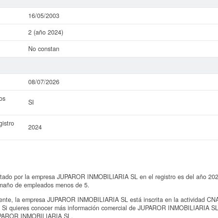
16/05/2003
2 (año 2024)
No constan
08/07/2026
os
SI
istro
2024
ntado por la empresa JUPAROR INMOBILIARIA SL en el registro es del año 2024 
amaño de empleados menos de 5.
te, la empresa JUPAROR INMOBILIARIA SL está inscrita en la actividad CNAE
". Si quieres conocer más información comercial de JUPAROR INMOBILIARIA SL o
JUPAROR INMOBILIARIA SL.