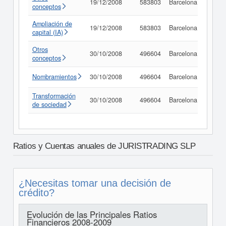
19/12/2008
583803
Barcelona
Consu
conceptos
Ampliación de
19/12/2008
583803
Barcelona
Consu
capital (IA)
Otros
30/10/2008
496604
Barcelona
Consu
conceptos
Nombramientos
30/10/2008
496604
Barcelona
Consu
Transformación
30/10/2008
496604
Barcelona
Consu
de sociedad
Ratios y Cuentas anuales de JURISTRADING SLP
¿Necesitas tomar una decisión de
crédito?
Evolución de las Principales Ratios
Financieros 2008-2009