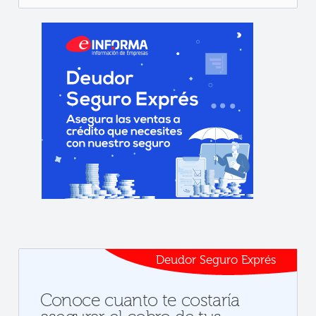
Deudor Seguro Exprés
Conoce cuanto te costaría